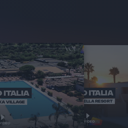
 ITALIA
RADIO ITALIA
RADI
BRAVO BAIA
VOI ARENELLA RESORT
KA VILLAGE
1
1
VIDEO
VIDEO