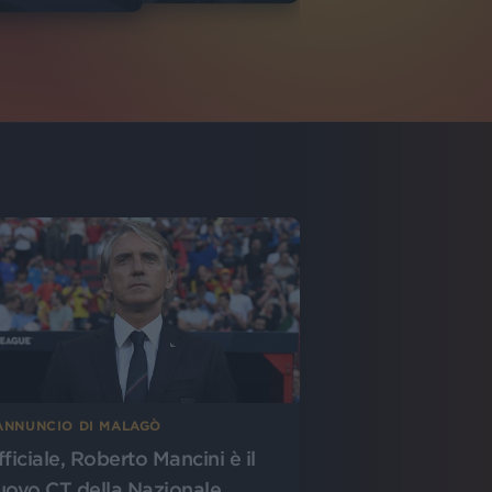
’ANNUNCIO DI MALAGÒ
fficiale, Roberto Mancini è il
uovo CT della Nazionale