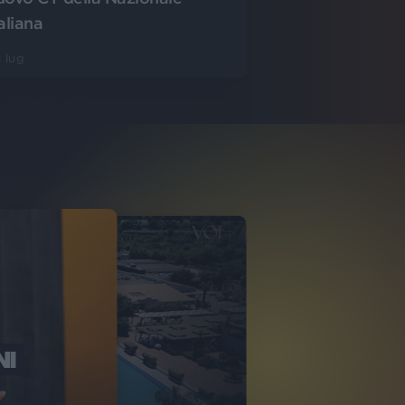
aliana
 lug
NI
O ITALIA
NKA VILLAGE