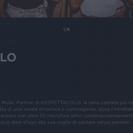
1
/
8
OLO
 è Music Partner di KESPETTACOLO, la cena cantata più 
tratta di una serata dinamica e coinvolgente, dove l’intratt
n karaoke con oltre 50 microfoni attivi contemporaneament
può dare sfogo alla sua voglia di cantare senza pensieri.