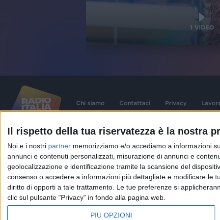
1
VIDEO
Chi siamo
Contattaci
Privacy
Lavor
Il rispetto della tua riservatezza è la nostra pr
©
2026
RADIO ITALIA S.p.A. P.IVA 06832230152 | Tutti i diritti riservati. Per le
Noi e i nostri
partner
memorizziamo e/o accediamo a informazioni su un 
contenute nel sito sono stati assolti gli obblighi derivanti dalla normativa dei diritt
connessi.
annunci e contenuti personalizzati, misurazione di annunci e contenuti
Capitale Sociale € 580.000,00 interamente versato. Iscr. Reg. Imprese Milano - C
geolocalizzazione e identificazione tramite la scansione del dispositivo.
06832230152. Iscritta al R.E.A. di Milano al n° 1125258. Testata giornalistica Reg
1987.
consenso o accedere a informazioni più dettagliate e modificare le t
diritto di opporti a tale trattamento. Le tue preferenze si applicher
clic sul pulsante "Privacy" in fondo alla pagina web.
PIÙ OPZIONI
IN ONDA