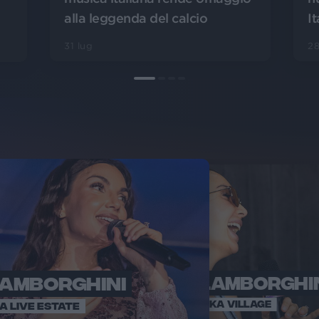
It
alla leggenda del calcio
28
31 lug
LAMBORGHINI
ELETTRA LAMBORGHI
RADI
VOI TA
VOI TANKA VILLAGE
IA LIVE ESTATE