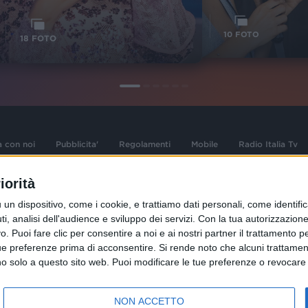
1
VIDEO
10
FOTO
18
FOTO
a con noi
Pubblicita'
Regolamenti
Mobile
Radio Italia Tv
iorità
 opere dell'ingegno
Sede Amministrativa: Viale Europa 49, 20
dispositivo, come i cookie, e trattiamo dati personali, come identifica
i d'autore e dei diritti
02 25444220
, analisi dell'audience e sviluppo dei servizi.
Con la tua autorizzazione 
.F. e n° iscrizione
 Puoi fare clic per consentire a noi e ai nostri partner il trattamento per 
Sede Legale: Via Savona 97, 20144 Milano
istrata n°286 - 3 Aprile
ue preferenze prima di acconsentire.
Si rende noto che alcuni trattament
anno solo a questo sito web. Puoi modificare le tue preferenze o revoca
NON ACCETTO