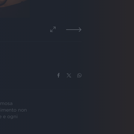
famosa
enimento non
e e ogni