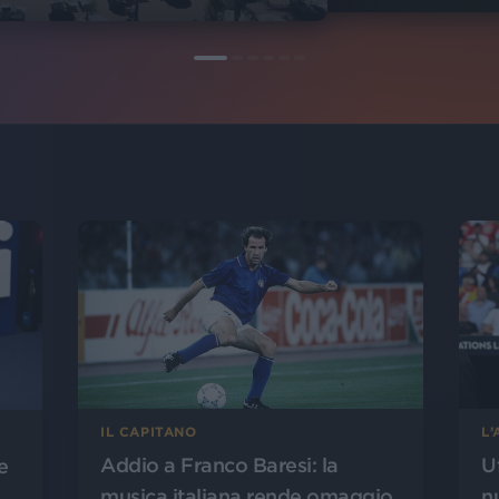
L
IL CAPITANO
U
Addio a Franco Baresi: la
e
n
musica italiana rende omaggio