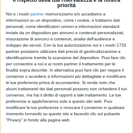
priorità
Noi e i nostri
partner
memorizziamo e/o accediamo a
informazioni su un dispositivo, come i cookie, e trattiamo dati
personali, come identificatori univoci e informazioni standard
JOVA BEACH PARTY 2022
JOVANOTTI
JOVANOTTI
inviate da un dispositivo per annunci e contenuti personalizzati,
BRESSO (MI) 10/09/2022
RADIO ITALIA LIVE
misurazione di annunci e contenuti, analisi dell'audience e
INTERVISTA 23/01/25
sviluppo dei servizi.
Con la tua autorizzazione noi e i nostri 1733
24
FOTO
partner possiamo utilizzare dati precisi di geolocalizzazione e
1
VIDEO
20
FOTO
identificazione tramite la scansione del dispositivo. Puoi fare clic
1
VIDEO
20
FOTO
per consentire a noi e ai nostri partner il trattamento per le
finalità sopra descritte. In alternativa puoi fare clic per negare il
consenso o accedere a informazioni più dettagliate e modificare
le tue preferenze prima di acconsentire.
Si rende noto che
alcuni trattamenti dei dati personali possono non richiedere il tuo
consenso, ma hai il diritto di opporti a tale trattamento. Le tue
preferenze si applicheranno solo a questo sito web. Puoi
modificare le tue preferenze o revocare il consenso in qualsiasi
News correlate
momento tornando su questo sito e facendo clic sul pulsante
"Privacy" in fondo alla pagina web.