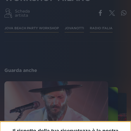
Scheda
artista
JOVA BEACH PARTY WORKSHOP
JOVANOTTI
RADIO ITALIA
Guarda anche
Il rispetto della tua riservatezza è la nostra