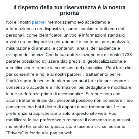
Il rispetto della tua riservatezza è la nostra
priorità
Noi e i nostri
partner
memorizziamo e/o accediamo a
informazioni su un dispositivo, come i cookie, e trattiamo dati
personali, come identificatori univoci e informazioni standard
inviate da un dispositivo per annunci e contenuti personalizzati,
misurazione di annunci e contenuti, analisi dell'audience e
JOVA BEACH PARTY 2022
sviluppo dei servizi.
Con la tua autorizzazione noi e i nostri 1733
JOVANOTTI
JOVANOTTI
partner possiamo utilizzare dati precisi di geolocalizzazione e
BRESSO (MI) 10/09/2022
RADIO ITALIA LIVE
INTERVISTA 23/01/25
identificazione tramite la scansione del dispositivo. Puoi fare clic
per consentire a noi e ai nostri partner il trattamento per le
24
FOTO
finalità sopra descritte. In alternativa puoi fare clic per negare il
1
VIDEO
20
FOTO
consenso o accedere a informazioni più dettagliate e modificare
1
VIDEO
20
FOTO
le tue preferenze prima di acconsentire.
Si rende noto che
alcuni trattamenti dei dati personali possono non richiedere il tuo
consenso, ma hai il diritto di opporti a tale trattamento. Le tue
preferenze si applicheranno solo a questo sito web. Puoi
modificare le tue preferenze o revocare il consenso in qualsiasi
momento tornando su questo sito e facendo clic sul pulsante
"Privacy" in fondo alla pagina web.