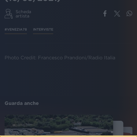
Scheda
artista
#VENEZIA78
INTERVISTE
Photo Credit: Francesco Prandoni/Radio Italia
Guarda anche