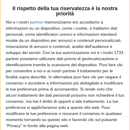
Il rispetto della tua riservatezza è la nostra
priorità
Noi e i nostri
partner
memorizziamo e/o accediamo a
informazioni su un dispositivo, come i cookie, e trattiamo dati
personali, come identificatori univoci e informazioni standard
inviate da un dispositivo per annunci e contenuti personalizzati,
misurazione di annunci e contenuti, analisi dell'audience e
sviluppo dei servizi.
Con la tua autorizzazione noi e i nostri 1733
RADIO ITALIA
RADIO ITALIA
RADIO ITALIA
partner possiamo utilizzare dati precisi di geolocalizzazione e
BRAVO BAIA DI TINDARI 2026
identificazione tramite la scansione del dispositivo. Puoi fare clic
VOI ARENELLA RESORT
VOI TANKA VILLAGE
per consentire a noi e ai nostri partner il trattamento per le
finalità sopra descritte. In alternativa puoi fare clic per negare il
1
VIDEO
1
VIDEO
consenso o accedere a informazioni più dettagliate e modificare
2
VIDEO
le tue preferenze prima di acconsentire.
Si rende noto che
alcuni trattamenti dei dati personali possono non richiedere il tuo
consenso, ma hai il diritto di opporti a tale trattamento. Le tue
preferenze si applicheranno solo a questo sito web. Puoi
modificare le tue preferenze o revocare il consenso in qualsiasi
momento tornando su questo sito e facendo clic sul pulsante
"Privacy" in fondo alla pagina web.