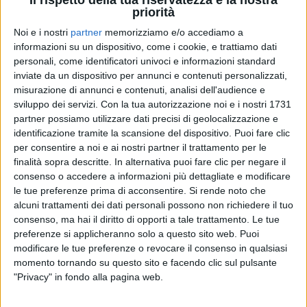
priorità
Noi e i nostri
partner
memorizziamo e/o accediamo a
informazioni su un dispositivo, come i cookie, e trattiamo dati
personali, come identificatori univoci e informazioni standard
RADIO ITALIA
RADIO ITALIA
RADIO ITALIA
inviate da un dispositivo per annunci e contenuti personalizzati,
BRAVO BAIA DI TINDARI 2026
VOI ARENELLA RESORT
misurazione di annunci e contenuti, analisi dell'audience e
VOI TANKA VILLAGE
sviluppo dei servizi.
Con la tua autorizzazione noi e i nostri 1731
1
VIDEO
partner possiamo utilizzare dati precisi di geolocalizzazione e
1
VIDEO
identificazione tramite la scansione del dispositivo. Puoi fare clic
2
VIDEO
per consentire a noi e ai nostri partner il trattamento per le
finalità sopra descritte. In alternativa puoi fare clic per negare il
consenso o accedere a informazioni più dettagliate e modificare
le tue preferenze prima di acconsentire.
Si rende noto che
alcuni trattamenti dei dati personali possono non richiedere il tuo
consenso, ma hai il diritto di opporti a tale trattamento. Le tue
preferenze si applicheranno solo a questo sito web. Puoi
modificare le tue preferenze o revocare il consenso in qualsiasi
News correlate
momento tornando su questo sito e facendo clic sul pulsante
"Privacy" in fondo alla pagina web.