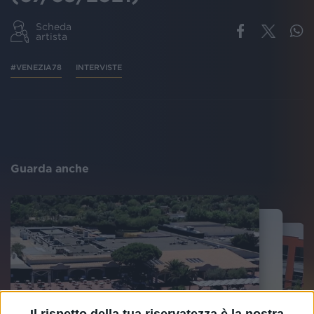
Scheda
artista
#VENEZIA78
INTERVISTE
Guarda anche
Il rispetto della tua riservatezza è la nostra