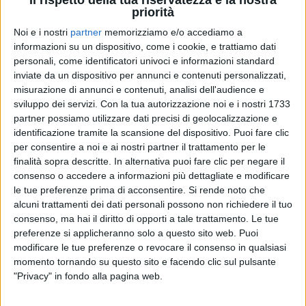
priorità
Noi e i nostri
partner
memorizziamo e/o accediamo a
informazioni su un dispositivo, come i cookie, e trattiamo dati
personali, come identificatori univoci e informazioni standard
RADIO ITALIA
RADIO ITALIA
RADIO ITALIA
inviate da un dispositivo per annunci e contenuti personalizzati,
BRAVO BAIA DI TINDARI 2026
VOI ARENELLA RESORT
misurazione di annunci e contenuti, analisi dell'audience e
VOI TANKA VILLAGE
sviluppo dei servizi.
Con la tua autorizzazione noi e i nostri 1733
1
VIDEO
partner possiamo utilizzare dati precisi di geolocalizzazione e
1
VIDEO
identificazione tramite la scansione del dispositivo. Puoi fare clic
2
VIDEO
per consentire a noi e ai nostri partner il trattamento per le
finalità sopra descritte. In alternativa puoi fare clic per negare il
consenso o accedere a informazioni più dettagliate e modificare
le tue preferenze prima di acconsentire.
Si rende noto che
alcuni trattamenti dei dati personali possono non richiedere il tuo
consenso, ma hai il diritto di opporti a tale trattamento. Le tue
preferenze si applicheranno solo a questo sito web. Puoi
modificare le tue preferenze o revocare il consenso in qualsiasi
News correlate
momento tornando su questo sito e facendo clic sul pulsante
"Privacy" in fondo alla pagina web.