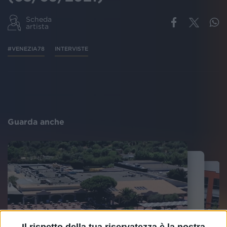
Scheda
artista
#VENEZIA78
INTERVISTE
Guarda anche
Il rispetto della tua riservatezza è la nostra