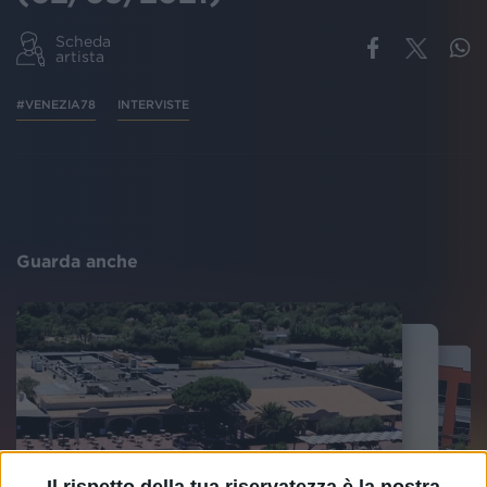
Scheda
artista
#VENEZIA78
INTERVISTE
Guarda anche
Il rispetto della tua riservatezza è la nostra