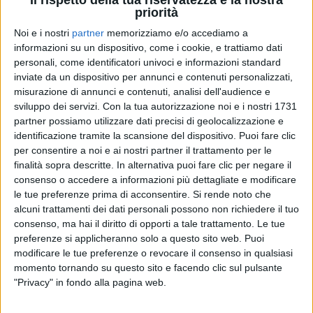
priorità
Noi e i nostri
partner
memorizziamo e/o accediamo a
informazioni su un dispositivo, come i cookie, e trattiamo dati
personali, come identificatori univoci e informazioni standard
RADIO ITALIA
RADIO ITALIA
RADIO ITALIA
inviate da un dispositivo per annunci e contenuti personalizzati,
BRAVO BAIA DI TINDARI 2026
VOI ARENELLA RESORT
misurazione di annunci e contenuti, analisi dell'audience e
VOI TANKA VILLAGE
sviluppo dei servizi.
Con la tua autorizzazione noi e i nostri 1731
1
VIDEO
partner possiamo utilizzare dati precisi di geolocalizzazione e
1
VIDEO
identificazione tramite la scansione del dispositivo. Puoi fare clic
2
VIDEO
per consentire a noi e ai nostri partner il trattamento per le
finalità sopra descritte. In alternativa puoi fare clic per negare il
consenso o accedere a informazioni più dettagliate e modificare
le tue preferenze prima di acconsentire.
Si rende noto che
alcuni trattamenti dei dati personali possono non richiedere il tuo
consenso, ma hai il diritto di opporti a tale trattamento. Le tue
preferenze si applicheranno solo a questo sito web. Puoi
modificare le tue preferenze o revocare il consenso in qualsiasi
News correlate
momento tornando su questo sito e facendo clic sul pulsante
"Privacy" in fondo alla pagina web.