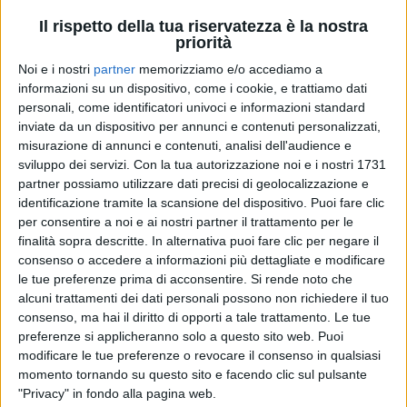
Il rispetto della tua riservatezza è la nostra
priorità
Noi e i nostri
partner
memorizziamo e/o accediamo a
informazioni su un dispositivo, come i cookie, e trattiamo dati
personali, come identificatori univoci e informazioni standard
inviate da un dispositivo per annunci e contenuti personalizzati,
misurazione di annunci e contenuti, analisi dell'audience e
sviluppo dei servizi.
Con la tua autorizzazione noi e i nostri 1731
RADIO ITALIA
RADIO ITALIA
RADIO ITALIA
partner possiamo utilizzare dati precisi di geolocalizzazione e
BRAVO BAIA DI TINDARI 2026
identificazione tramite la scansione del dispositivo. Puoi fare clic
VOI ARENELLA RESORT
VOI TANKA VILLAGE
per consentire a noi e ai nostri partner il trattamento per le
finalità sopra descritte. In alternativa puoi fare clic per negare il
1
VIDEO
1
VIDEO
consenso o accedere a informazioni più dettagliate e modificare
2
VIDEO
le tue preferenze prima di acconsentire.
Si rende noto che
alcuni trattamenti dei dati personali possono non richiedere il tuo
consenso, ma hai il diritto di opporti a tale trattamento. Le tue
preferenze si applicheranno solo a questo sito web. Puoi
modificare le tue preferenze o revocare il consenso in qualsiasi
momento tornando su questo sito e facendo clic sul pulsante
"Privacy" in fondo alla pagina web.