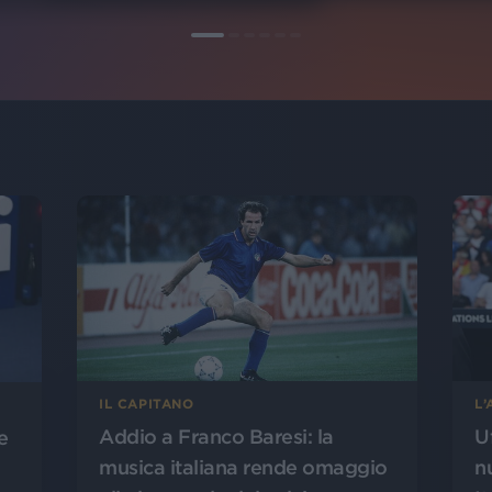
L
IL CAPITANO
U
Addio a Franco Baresi: la
e
n
musica italiana rende omaggio