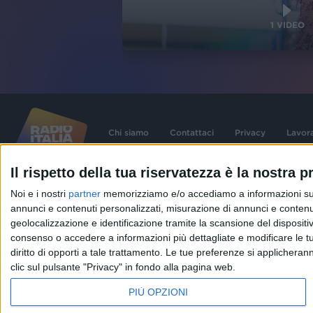
1
VIDEO
Chi siamo
Contattaci
Privacy
Lavor
Il rispetto della tua riservatezza è la nostra pr
©
2026
RADIO ITALIA S.p.A. P.IVA 06832230152 | Tutti i diritti riservati. Per le
Noi e i nostri
partner
memorizziamo e/o accediamo a informazioni su un 
contenute nel sito sono stati assolti gli obblighi derivanti dalla normativa dei diritt
connessi.
annunci e contenuti personalizzati, misurazione di annunci e contenuti
Capitale Sociale € 580.000,00 interamente versato. Iscr. Reg. Imprese Milano - C
geolocalizzazione e identificazione tramite la scansione del dispositivo.
06832230152. Iscritta al R.E.A. di Milano al n° 1125258. Testata giornalistica Reg
1987.
consenso o accedere a informazioni più dettagliate e modificare le t
diritto di opporti a tale trattamento. Le tue preferenze si applicher
clic sul pulsante "Privacy" in fondo alla pagina web.
PIÙ OPZIONI
IN ONDA