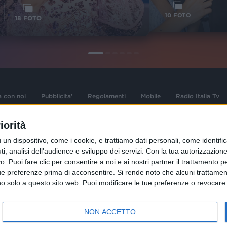
1
VIDEO
10
FOTO
18
FOTO
a con noi
Pubblicita'
Regolamenti
Mobile
Radio Italia Tv
iorità
 opere dell'ingegno
Sede Amministrativa: Viale Europa 49, 20
dispositivo, come i cookie, e trattiamo dati personali, come identifica
i d'autore e dei diritti
02 25444220
, analisi dell'audience e sviluppo dei servizi.
Con la tua autorizzazione 
.F. e n° iscrizione
 Puoi fare clic per consentire a noi e ai nostri partner il trattamento per 
Sede Legale: Via Savona 97, 20144 Milano
istrata n°286 - 3 Aprile
ue preferenze prima di acconsentire.
Si rende noto che alcuni trattament
anno solo a questo sito web. Puoi modificare le tue preferenze o revoca
NON ACCETTO
R