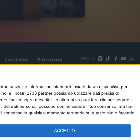
2
VIDEO
SEGUICI
Codice etico
Riservatezza
093 Cologno Monzese (Mi) |Tel. +39 02 254441 | Fax +39
TORNA SU
tori univoci e informazioni standard inviate da un dispositivo per
noi e i nostri 1733 partner possiamo utilizzare dati precisi di
le finalità sopra descritte. In alternativa puoi fare clic per negare il
i dei dati personali possono non richiedere il tuo consenso, ma hai il
re il consenso in qualsiasi momento tornando su questo sito e facendo
ACCETTO
adioitalia
Webradio
Radioitalia TV
Radio Italia Live