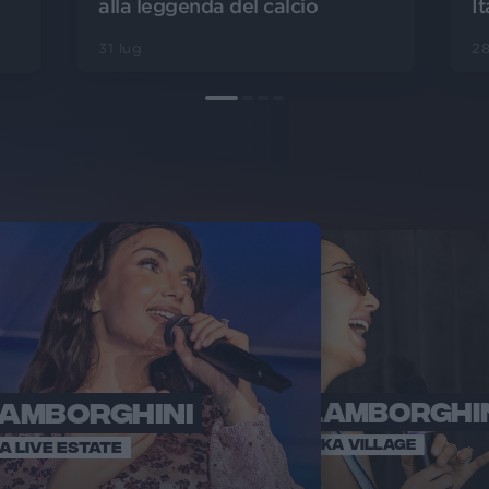
It
alla leggenda del calcio
28
31 lug
LAMBORGHINI
ELETTRA LAMBORGHI
RADI
VOI TA
VOI TANKA VILLAGE
IA LIVE ESTATE