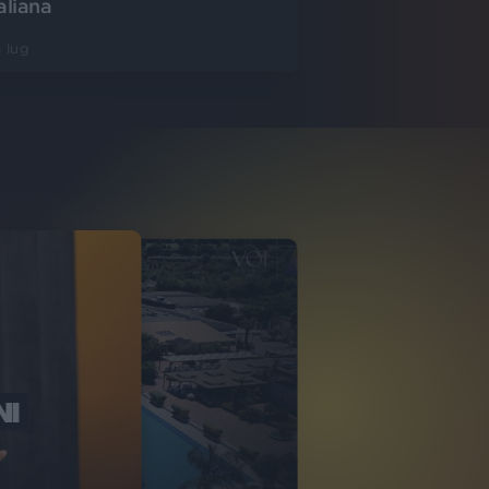
aliana
 lug
NI
O ITALIA
NKA VILLAGE