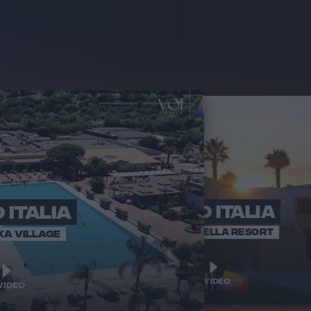
 ITALIA
RADIO ITALIA
RADI
BRAVO BAIA
VOI ARENELLA RESORT
KA VILLAGE
1
1
VIDEO
VIDEO