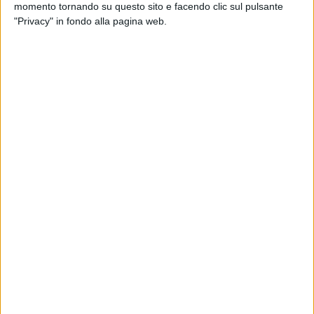
momento tornando su questo sito e facendo clic sul pulsante
"Privacy" in fondo alla pagina web.
12
VIDEO
29
FOTO
News correlate
QUASI
MATRIMONIO IN ITALIA
Duran
Damiano David e Dove
Katia
Cameron, nozze in arrivo: cosa
scatt
sappiamo