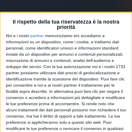
Guarda anche
Il rispetto della tua riservatezza è la nostra
priorità
Noi e i nostri
partner
memorizziamo e/o accediamo a
informazioni su un dispositivo, come i cookie, e trattiamo dati
personali, come identificatori univoci e informazioni standard
inviate da un dispositivo per annunci e contenuti personalizzati,
misurazione di annunci e contenuti, analisi dell'audience e
sviluppo dei servizi.
Con la tua autorizzazione noi e i nostri 1733
partner possiamo utilizzare dati precisi di geolocalizzazione e
identificazione tramite la scansione del dispositivo. Puoi fare clic
per consentire a noi e ai nostri partner il trattamento per le
finalità sopra descritte. In alternativa puoi fare clic per negare il
consenso o accedere a informazioni più dettagliate e modificare
le tue preferenze prima di acconsentire.
Si rende noto che
alcuni trattamenti dei dati personali possono non richiedere il tuo
MÅNESKIN
consenso, ma hai il diritto di opporti a tale trattamento. Le tue
preferenze si applicheranno solo a questo sito web. Puoi
RADIO ITALIA LIVE 2021
modificare le tue preferenze o revocare il consenso in qualsiasi