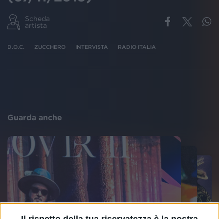
Scheda
artista
D.O.C.
ZUCCHERO
INTERVISTA
RADIO ITALIA
Guarda anche
Il rispetto della tua riservatezza è la nostra