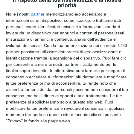
priorità
Noi e i nostri
partner
memorizziamo e/o accediamo a
informazioni su un dispositivo, come i cookie, e trattiamo dati
personali, come identificatori univoci e informazioni standard
ZUCCHERO
ZUCCHERO
ZUCCHERO
inviate da un dispositivo per annunci e contenuti personalizzati,
RFC ARENA
INTERVISTA 27/05
misurazione di annunci e contenuti, analisi dell'audience e
INTERVISTA 08/01/2024
sviluppo dei servizi.
Con la tua autorizzazione noi e i nostri 1733
11
FOTO
partner possiamo utilizzare dati precisi di geolocalizzazione e
2
VIDEO
12
FOTO
identificazione tramite la scansione del dispositivo. Puoi fare clic
1
VIDEO
12
FOTO
per consentire a noi e ai nostri partner il trattamento per le
finalità sopra descritte. In alternativa puoi fare clic per negare il
consenso o accedere a informazioni più dettagliate e modificare
le tue preferenze prima di acconsentire.
Si rende noto che
alcuni trattamenti dei dati personali possono non richiedere il tuo
consenso, ma hai il diritto di opporti a tale trattamento. Le tue
preferenze si applicheranno solo a questo sito web. Puoi
modificare le tue preferenze o revocare il consenso in qualsiasi
News correlate
momento tornando su questo sito e facendo clic sul pulsante
"Privacy" in fondo alla pagina web.