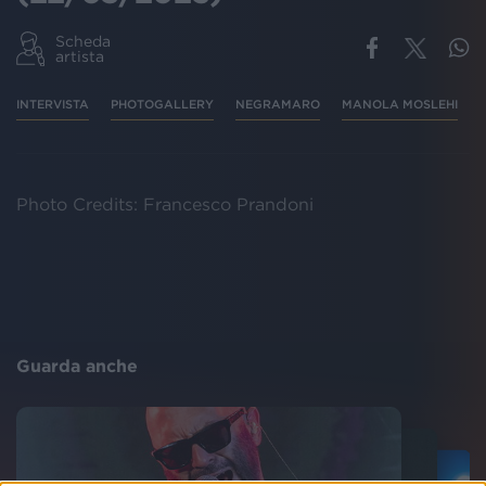
Scheda
artista
INTERVISTA
PHOTOGALLERY
NEGRAMARO
MANOLA MOSLEHI
Photo Credits: Francesco Prandoni
Guarda anche