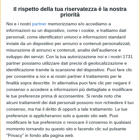
Il rispetto della tua riservatezza è la nostra
priorità
Noi e i nostri
partner
memorizziamo e/o accediamo a
informazioni su un dispositivo, come i cookie, e trattiamo dati
personali, come identificatori univoci e informazioni standard
inviate da un dispositivo per annunci e contenuti personalizzati,
misurazione di annunci e contenuti, analisi dell'audience e
sviluppo dei servizi.
Con la tua autorizzazione noi e i nostri 1731
NEGRAMARO
NEGRAMARO
NEGRAMARO
partner possiamo utilizzare dati precisi di geolocalizzazione e
RADIO ITALIA LIVE 13/12/2024
identificazione tramite la scansione del dispositivo. Puoi fare clic
INTERVISTA 19/05/25
INTERVISTA 25/05/26
per consentire a noi e ai nostri partner il trattamento per le
finalità sopra descritte. In alternativa puoi fare clic per negare il
12
VIDEO
30
FOTO
3
VIDEO
13
FOTO
consenso o accedere a informazioni più dettagliate e modificare
3
VIDEO
18
FOTO
le tue preferenze prima di acconsentire.
Si rende noto che
alcuni trattamenti dei dati personali possono non richiedere il tuo
consenso, ma hai il diritto di opporti a tale trattamento. Le tue
preferenze si applicheranno solo a questo sito web. Puoi
modificare le tue preferenze o revocare il consenso in qualsiasi
momento tornando su questo sito e facendo clic sul pulsante
"Privacy" in fondo alla pagina web.