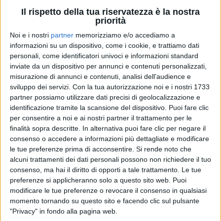
Il rispetto della tua riservatezza è la nostra
priorità
Noi e i nostri
partner
memorizziamo e/o accediamo a
informazioni su un dispositivo, come i cookie, e trattiamo dati
personali, come identificatori univoci e informazioni standard
inviate da un dispositivo per annunci e contenuti personalizzati,
misurazione di annunci e contenuti, analisi dell'audience e
sviluppo dei servizi.
Con la tua autorizzazione noi e i nostri 1733
MADAME
MADAME
partner possiamo utilizzare dati precisi di geolocalizzazione e
SANREMO ITALIANO
RADIO ITALIA LIVE
identificazione tramite la scansione del dispositivo. Puoi fare clic
per consentire a noi e ai nostri partner il trattamento per le
finalità sopra descritte. In alternativa puoi fare clic per negare il
1
VIDEO
consenso o accedere a informazioni più dettagliate e modificare
12
VIDEO
16
FOTO
le tue preferenze prima di acconsentire.
Si rende noto che
alcuni trattamenti dei dati personali possono non richiedere il tuo
consenso, ma hai il diritto di opporti a tale trattamento. Le tue
preferenze si applicheranno solo a questo sito web. Puoi
modificare le tue preferenze o revocare il consenso in qualsiasi
momento tornando su questo sito e facendo clic sul pulsante
"Privacy" in fondo alla pagina web.