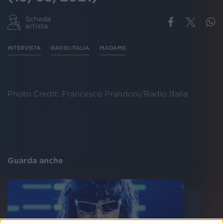
Scheda
artista
INTERVISTA
RADIO ITALIA
MADAME
Photo Credit: Francesco Prandoni/Radio Italia
Guarda anche