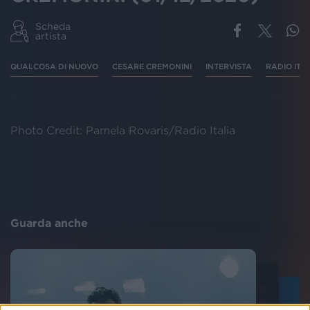
Scheda
artista
QUALCOSA DI NUOVO
CESARE CREMONINI
INTERVISTA
RADIO ITA
Photo Credit: Pamela Rovaris/Radio Italia
Guarda anche