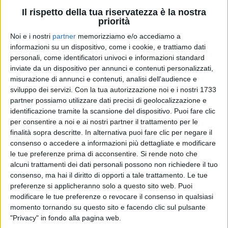
Il rispetto della tua riservatezza è la nostra
priorità
Noi e i nostri
partner
memorizziamo e/o accediamo a
informazioni su un dispositivo, come i cookie, e trattiamo dati
personali, come identificatori univoci e informazioni standard
inviate da un dispositivo per annunci e contenuti personalizzati,
CESARE CREMONINI - SAN
misurazione di annunci e contenuti, analisi dell'audience e
CREMONINI TOUR INDOOR
CREMONINI TOUR INDOOR
SIRO
sviluppo dei servizi.
Con la tua autorizzazione noi e i nostri 1733
2022 ROMA
2022 MILANO
partner possiamo utilizzare dati precisi di geolocalizzazione e
STADI 2022
CESARE CREMONINI
13/11/2022
identificazione tramite la scansione del dispositivo. Puoi fare clic
per consentire a noi e ai nostri partner il trattamento per le
19
FOTO
finalità sopra descritte. In alternativa puoi fare clic per negare il
1
VIDEO
44
FOTO
consenso o accedere a informazioni più dettagliate e modificare
14
FOTO
le tue preferenze prima di acconsentire.
Si rende noto che
alcuni trattamenti dei dati personali possono non richiedere il tuo
consenso, ma hai il diritto di opporti a tale trattamento. Le tue
preferenze si applicheranno solo a questo sito web. Puoi
modificare le tue preferenze o revocare il consenso in qualsiasi
momento tornando su questo sito e facendo clic sul pulsante
"Privacy" in fondo alla pagina web.