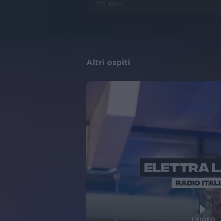
05 ago
Altri ospiti
ELETTRA 
RADIO ITAL
1
VIDEO