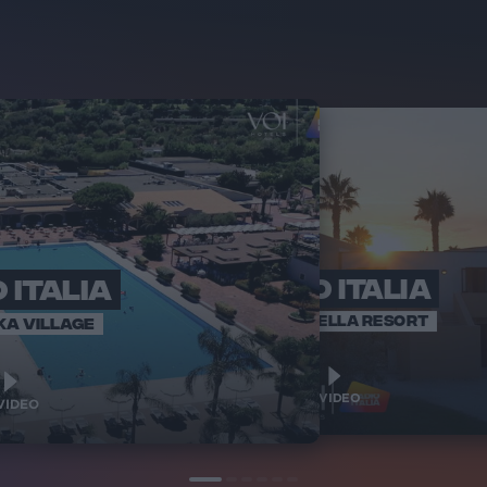
 ITALIA
RADIO ITALIA
RADI
BRAVO BAIA
VOI ARENELLA RESORT
KA VILLAGE
1
1
VIDEO
VIDEO