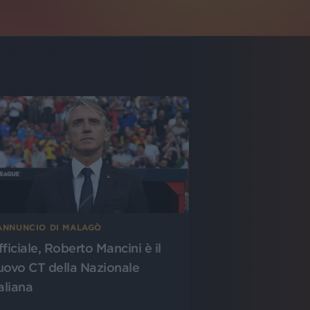
’ANNUNCIO DI MALAGÒ
fficiale, Roberto Mancini è il
uovo CT della Nazionale
aliana