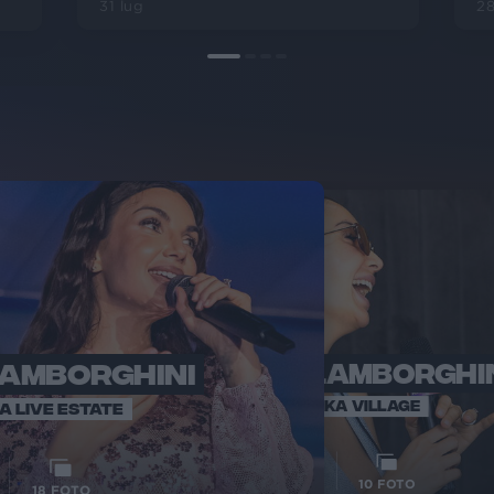
28
31 lug
LAMBORGHINI
ELETTRA LAMBORGHI
RADI
VOI TA
VOI TANKA VILLAGE
IA LIVE ESTATE
1
VIDEO
10
FOTO
18
FOTO