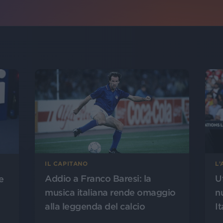
L
IL CAPITANO
U
Addio a Franco Baresi: la
e
n
musica italiana rende omaggio
It
alla leggenda del calcio