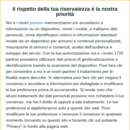
Il rispetto della tua riservatezza è la nostra
priorità
Noi e i nostri
partner
memorizziamo e/o accediamo a
informazioni su un dispositivo, come i cookie, e trattiamo dati
personali, come identificatori univoci e informazioni standard
inviate da un dispositivo per annunci e contenuti personalizzati,
misurazione di annunci e contenuti, analisi dell'audience e
sviluppo dei servizi.
Con la tua autorizzazione noi e i nostri 1733
RADIO ITALIA
RADIO ITALIA
partner possiamo utilizzare dati precisi di geolocalizzazione e
RADIO ITALIA
BRAVO BAIA DI TINDARI 2026
identificazione tramite la scansione del dispositivo. Puoi fare clic
VOI ARENELLA RESORT
VOI TANKA VILLAGE
per consentire a noi e ai nostri partner il trattamento per le
finalità sopra descritte. In alternativa puoi fare clic per negare il
1
VIDEO
consenso o accedere a informazioni più dettagliate e modificare
1
VIDEO
2
VIDEO
le tue preferenze prima di acconsentire.
Si rende noto che
alcuni trattamenti dei dati personali possono non richiedere il tuo
consenso, ma hai il diritto di opporti a tale trattamento. Le tue
preferenze si applicheranno solo a questo sito web. Puoi
modificare le tue preferenze o revocare il consenso in qualsiasi
momento tornando su questo sito e facendo clic sul pulsante
"Privacy" in fondo alla pagina web.