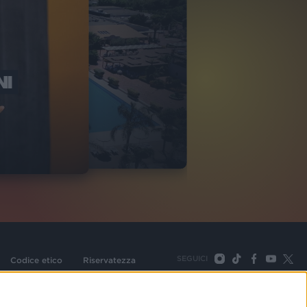
NI
O ITALIA
NKA VILLAGE
2
VIDEO
SEGUICI
Codice etico
Riservatezza