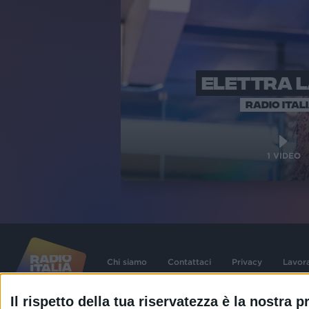
ELETTRA 
RADIO ITAL
1
VIDEO
Chi siamo
Contattaci
Privacy
Lavor
Il rispetto della tua riservatezza è la nostra pr