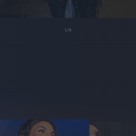
1
/
9