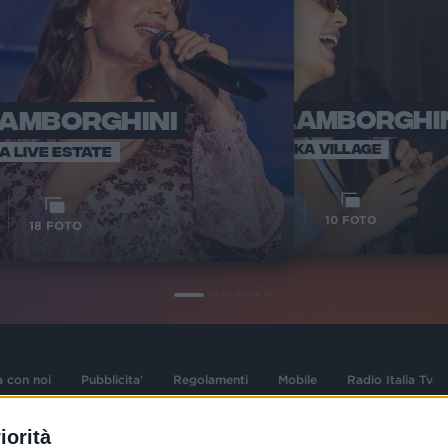
LAMBORGHINI
ELETTRA LAMBORGHI
RADI
VOI TA
VOI TANKA VILLAGE
IA LIVE ESTATE
1
VIDEO
10
FOTO
18
FOTO
a con noi
Pubblicita'
Regolamenti
Mobile
Radio Italia Tv
iorità