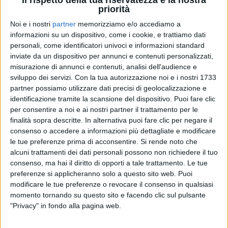
priorità
Noi e i nostri
partner
memorizziamo e/o accediamo a
informazioni su un dispositivo, come i cookie, e trattiamo dati
personali, come identificatori univoci e informazioni standard
RADIO ITALIA
RADIO ITALIA
RADIO ITALIA
inviate da un dispositivo per annunci e contenuti personalizzati,
BRAVO BAIA DI TINDARI 2026
VOI ARENELLA RESORT
misurazione di annunci e contenuti, analisi dell'audience e
VOI TANKA VILLAGE
sviluppo dei servizi.
Con la tua autorizzazione noi e i nostri 1733
1
VIDEO
partner possiamo utilizzare dati precisi di geolocalizzazione e
1
VIDEO
identificazione tramite la scansione del dispositivo. Puoi fare clic
2
VIDEO
per consentire a noi e ai nostri partner il trattamento per le
finalità sopra descritte. In alternativa puoi fare clic per negare il
consenso o accedere a informazioni più dettagliate e modificare
le tue preferenze prima di acconsentire.
Si rende noto che
alcuni trattamenti dei dati personali possono non richiedere il tuo
consenso, ma hai il diritto di opporti a tale trattamento. Le tue
preferenze si applicheranno solo a questo sito web. Puoi
modificare le tue preferenze o revocare il consenso in qualsiasi
News correlate
momento tornando su questo sito e facendo clic sul pulsante
"Privacy" in fondo alla pagina web.