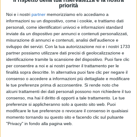
priorità
Noi e i nostri
partner
memorizziamo e/o accediamo a
informazioni su un dispositivo, come i cookie, e trattiamo dati
personali, come identificatori univoci e informazioni standard
RADIO ITALIA
RADIO ITALIA
RADIO ITALIA
inviate da un dispositivo per annunci e contenuti personalizzati,
BRAVO BAIA DI TINDARI 2026
VOI ARENELLA RESORT
misurazione di annunci e contenuti, analisi dell'audience e
VOI TANKA VILLAGE
sviluppo dei servizi.
Con la tua autorizzazione noi e i nostri 1733
1
VIDEO
partner possiamo utilizzare dati precisi di geolocalizzazione e
1
VIDEO
identificazione tramite la scansione del dispositivo. Puoi fare clic
2
VIDEO
per consentire a noi e ai nostri partner il trattamento per le
finalità sopra descritte. In alternativa puoi fare clic per negare il
consenso o accedere a informazioni più dettagliate e modificare
le tue preferenze prima di acconsentire.
Si rende noto che
alcuni trattamenti dei dati personali possono non richiedere il tuo
consenso, ma hai il diritto di opporti a tale trattamento. Le tue
preferenze si applicheranno solo a questo sito web. Puoi
modificare le tue preferenze o revocare il consenso in qualsiasi
News correlate
momento tornando su questo sito e facendo clic sul pulsante
"Privacy" in fondo alla pagina web.