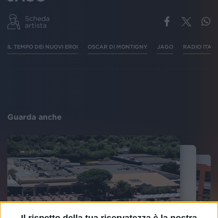
Scheda
artista
IL TEMPO DEI NUOVI EROI
OSCAR DI MONTIGNY
JAGO
RADIO ITALI
Guarda anche
Il rispetto della tua riservatezza è la nostra