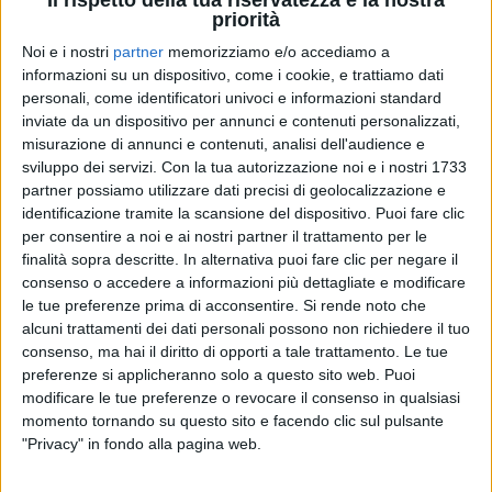
priorità
Noi e i nostri
partner
memorizziamo e/o accediamo a
informazioni su un dispositivo, come i cookie, e trattiamo dati
personali, come identificatori univoci e informazioni standard
RADIO ITALIA
RADIO ITALIA
RADIO ITALIA
inviate da un dispositivo per annunci e contenuti personalizzati,
BRAVO BAIA DI TINDARI 2026
VOI ARENELLA RESORT
misurazione di annunci e contenuti, analisi dell'audience e
VOI TANKA VILLAGE
sviluppo dei servizi.
Con la tua autorizzazione noi e i nostri 1733
1
VIDEO
partner possiamo utilizzare dati precisi di geolocalizzazione e
1
VIDEO
identificazione tramite la scansione del dispositivo. Puoi fare clic
2
VIDEO
per consentire a noi e ai nostri partner il trattamento per le
finalità sopra descritte. In alternativa puoi fare clic per negare il
consenso o accedere a informazioni più dettagliate e modificare
le tue preferenze prima di acconsentire.
Si rende noto che
alcuni trattamenti dei dati personali possono non richiedere il tuo
consenso, ma hai il diritto di opporti a tale trattamento. Le tue
preferenze si applicheranno solo a questo sito web. Puoi
modificare le tue preferenze o revocare il consenso in qualsiasi
News correlate
momento tornando su questo sito e facendo clic sul pulsante
"Privacy" in fondo alla pagina web.