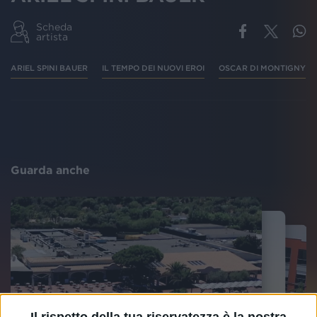
Scheda
artista
ARIEL SPINI BAUER
IL TEMPO DEI NUOVI EROI
OSCAR DI MONTIGNY
Guarda anche
Il rispetto della tua riservatezza è la nostra