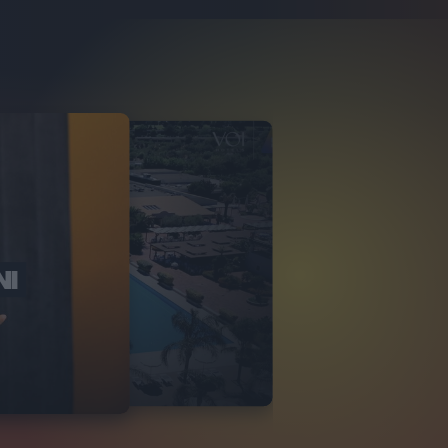
NI
O ITALIA
NKA VILLAGE
2
VIDEO