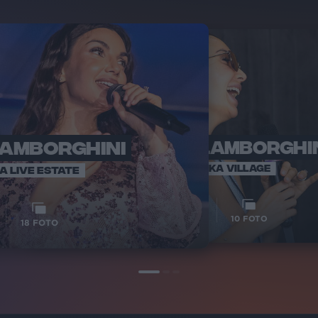
LAMBORGHINI
ELETTRA LAMBORGHI
ELETTRA 
SANREMO 
VOI TANKA VILLAGE
IA LIVE ESTATE
1
1
VIDEO
10
FOTO
18
FOTO