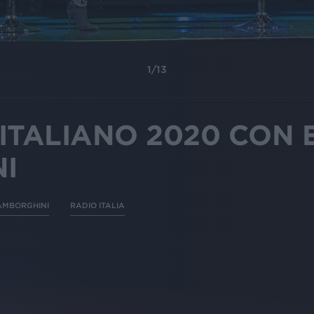
1
/
13
ITALIANO 2020 CON 
I
AMBORGHINI
RADIO ITALIA