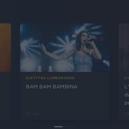
ELETTTRA LAMBORGHINI
L'
BAM BAM BAMBINA
L
d
p
30 lug
29