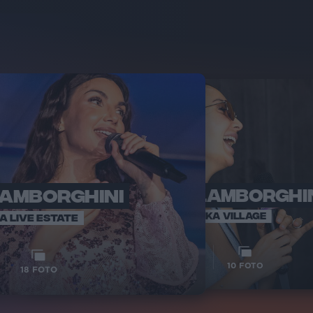
LAMBORGHINI
ELETTRA LAMBORGHI
RADI
VOI TA
VOI TANKA VILLAGE
IA LIVE ESTATE
1
VIDEO
10
FOTO
18
FOTO