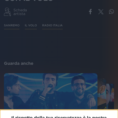
Scheda
artista
SANREMO
IL VOLO
RADIO ITALIA
Guarda anche