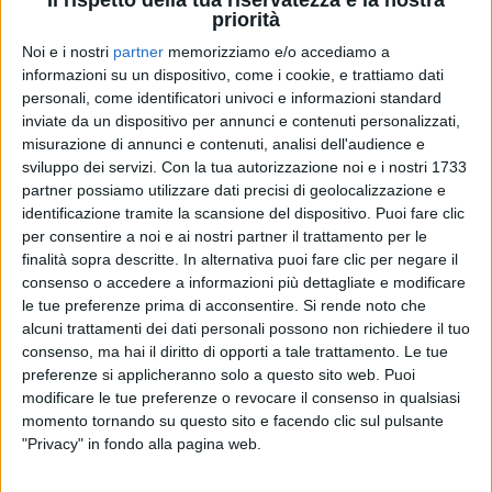
Il rispetto della tua riservatezza è la nostra
priorità
Noi e i nostri
partner
memorizziamo e/o accediamo a
informazioni su un dispositivo, come i cookie, e trattiamo dati
personali, come identificatori univoci e informazioni standard
IL VOLO
IL VOLO
IL VOLO
inviate da un dispositivo per annunci e contenuti personalizzati,
SANREMO ITALIANO 2024
RADIO ITALIA LIVE SPECIALE SANREMO
misurazione di annunci e contenuti, analisi dell'audience e
RADIO ITALIA LIVE 29/03
sviluppo dei servizi.
Con la tua autorizzazione noi e i nostri 1733
1
VIDEO
partner possiamo utilizzare dati precisi di geolocalizzazione e
1
VIDEO
18
FOTO
identificazione tramite la scansione del dispositivo. Puoi fare clic
12
VIDEO
22
FOTO
per consentire a noi e ai nostri partner il trattamento per le
finalità sopra descritte. In alternativa puoi fare clic per negare il
consenso o accedere a informazioni più dettagliate e modificare
le tue preferenze prima di acconsentire.
Si rende noto che
alcuni trattamenti dei dati personali possono non richiedere il tuo
consenso, ma hai il diritto di opporti a tale trattamento. Le tue
preferenze si applicheranno solo a questo sito web. Puoi
modificare le tue preferenze o revocare il consenso in qualsiasi
News correlate
momento tornando su questo sito e facendo clic sul pulsante
"Privacy" in fondo alla pagina web.