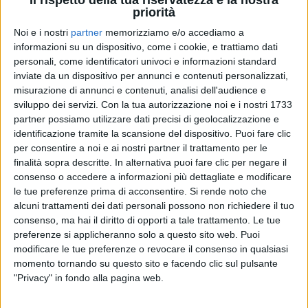
Il rispetto della tua riservatezza è la nostra
priorità
Noi e i nostri
partner
memorizziamo e/o accediamo a
informazioni su un dispositivo, come i cookie, e trattiamo dati
personali, come identificatori univoci e informazioni standard
ACHILLE LAURO
ACHILLE LAURO
ACHILLE LAURO
inviate da un dispositivo per annunci e contenuti personalizzati,
RADIO ITALIA LIVE
RADIO ITALIA LIVE 08/11
misurazione di annunci e contenuti, analisi dell'audience e
SANREMO ITALIANO 27/01/2025
sviluppo dei servizi.
Con la tua autorizzazione noi e i nostri 1733
1
VIDEO
12
FOTO
partner possiamo utilizzare dati precisi di geolocalizzazione e
12
VIDEO
12
FOTO
identificazione tramite la scansione del dispositivo. Puoi fare clic
1
VIDEO
per consentire a noi e ai nostri partner il trattamento per le
finalità sopra descritte. In alternativa puoi fare clic per negare il
consenso o accedere a informazioni più dettagliate e modificare
le tue preferenze prima di acconsentire.
Si rende noto che
alcuni trattamenti dei dati personali possono non richiedere il tuo
consenso, ma hai il diritto di opporti a tale trattamento. Le tue
preferenze si applicheranno solo a questo sito web. Puoi
modificare le tue preferenze o revocare il consenso in qualsiasi
News correlate
momento tornando su questo sito e facendo clic sul pulsante
"Privacy" in fondo alla pagina web.