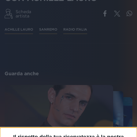
Scheda
artista
ACHILLE LAURO
SANREMO
RADIO ITALIA
Guarda anche