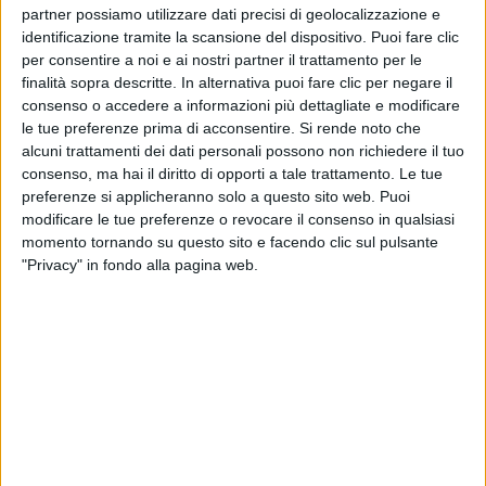
partner possiamo utilizzare dati precisi di geolocalizzazione e
respira familiarità e profumo di ciambellone. Anche i
identificazione tramite la scansione del dispositivo. Puoi fare clic
banconi sono stati ripensati come se fossero delle
per consentire a noi e ai nostri partner il trattamento per le
cucine, con tendine colorate e ante e cassetti che
finalità sopra descritte. In alternativa puoi fare clic per negare il
ricordano i mobili dispensa di quegli anni. Il mobile
consenso o accedere a informazioni più dettagliate e modificare
radio, un must in tutte le case americane,
le tue preferenze prima di acconsentire.
Si rende noto che
rappresente la musica, fondamentale nella vita di
alcuni trattamenti dei dati personali possono non richiedere il tuo
tutti. Un mondo familiare, ordinato e sereno con la
consenso, ma hai il diritto di opporti a tale trattamento. Le tue
perfetta colonna sonora.
preferenze si applicheranno solo a questo sito web. Puoi
modificare le tue preferenze o revocare il consenso in qualsiasi
momento tornando su questo sito e facendo clic sul pulsante
"Privacy" in fondo alla pagina web.
Altri ospiti