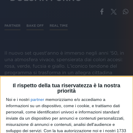
PARTNER
BAKE OFF
REAL TIME
Il nuovo set quest'anno è immerso negli anni '50, in
una atmosfera vivace, spensierata dai colori accesi:
rosa, verde, fucsia e giallo. L’iconico tendone del
programma si trasforma in un allegra cittadina
americana, ispirata al film Pleasantville del 1998, dove
Il rispetto della tua riservatezza è la nostra
tutto è ordinato, le facciate delle case sono rivestite
priorità
di doghe in legno bianco, i bow-window con le
tende colorate e il giardino con il prato all'inglese
Noi e i nostri
partner
memorizziamo e/o accediamo a
recintato dalle staccionate. L'ingresso dei giudici è il
informazioni su un dispositivo, come i cookie, e trattiamo dati
viottolo di un parco con panchine in ferro bianco e
personali, come identificatori univoci e informazioni standard
lampioni. I rami di ciliegio in fiore colorano il tendone
inviate da un dispositivo per annunci e contenuti personalizzati,
di rosa. L'angolo dei giudici è diventato una vera e
misurazione di annunci e contenuti, analisi dell'audience e
sviluppo dei servizi.
Con la tua autorizzazione noi e i nostri 1733
propria cucina casalinga anni ‘50, gialla, dove si