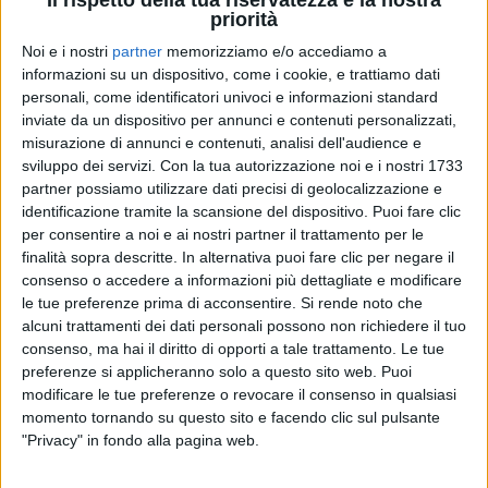
priorità
Noi e i nostri
partner
memorizziamo e/o accediamo a
informazioni su un dispositivo, come i cookie, e trattiamo dati
personali, come identificatori univoci e informazioni standard
GHALI
GHALI
inviate da un dispositivo per annunci e contenuti personalizzati,
SANREMO ITALIANO 2024
misurazione di annunci e contenuti, analisi dell'audience e
INTERVISTA 21/03
sviluppo dei servizi.
Con la tua autorizzazione noi e i nostri 1733
partner possiamo utilizzare dati precisi di geolocalizzazione e
1
VIDEO
identificazione tramite la scansione del dispositivo. Puoi fare clic
1
VIDEO
18
FOTO
per consentire a noi e ai nostri partner il trattamento per le
finalità sopra descritte. In alternativa puoi fare clic per negare il
consenso o accedere a informazioni più dettagliate e modificare
le tue preferenze prima di acconsentire.
Si rende noto che
alcuni trattamenti dei dati personali possono non richiedere il tuo
consenso, ma hai il diritto di opporti a tale trattamento. Le tue
preferenze si applicheranno solo a questo sito web. Puoi
modificare le tue preferenze o revocare il consenso in qualsiasi
News correlate
momento tornando su questo sito e facendo clic sul pulsante
"Privacy" in fondo alla pagina web.