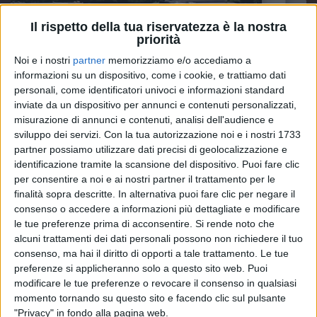
Il rispetto della tua riservatezza è la nostra
priorità
Noi e i nostri
partner
memorizziamo e/o accediamo a
informazioni su un dispositivo, come i cookie, e trattiamo dati
personali, come identificatori univoci e informazioni standard
inviate da un dispositivo per annunci e contenuti personalizzati,
misurazione di annunci e contenuti, analisi dell'audience e
sviluppo dei servizi.
Con la tua autorizzazione noi e i nostri 1733
partner possiamo utilizzare dati precisi di geolocalizzazione e
RADIO ITALIA
RADIO ITALIA
RADIO ITALIA
identificazione tramite la scansione del dispositivo. Puoi fare clic
BRAVO BAIA DI TINDARI 2026
per consentire a noi e ai nostri partner il trattamento per le
VOI ARENELLA RESORT
VOI TANKA VILLAGE
finalità sopra descritte. In alternativa puoi fare clic per negare il
consenso o accedere a informazioni più dettagliate e modificare
1
VIDEO
1
VIDEO
le tue preferenze prima di acconsentire.
Si rende noto che
2
VIDEO
alcuni trattamenti dei dati personali possono non richiedere il tuo
consenso, ma hai il diritto di opporti a tale trattamento. Le tue
preferenze si applicheranno solo a questo sito web. Puoi
modificare le tue preferenze o revocare il consenso in qualsiasi
momento tornando su questo sito e facendo clic sul pulsante
"Privacy" in fondo alla pagina web.