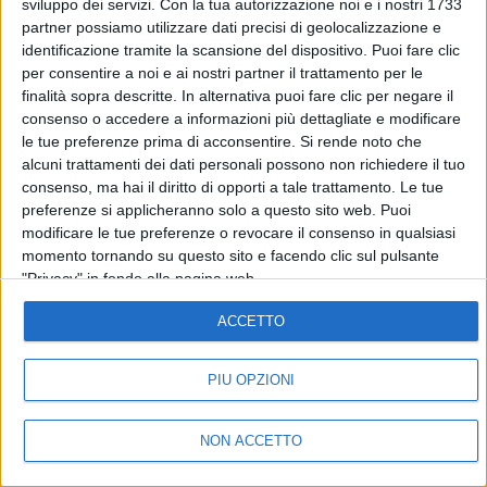
sviluppo dei servizi.
Con la tua autorizzazione noi e i nostri 1733
partner possiamo utilizzare dati precisi di geolocalizzazione e
©
2026
RADIO ITALIA S.p.A. P.IVA 06832230152 | Tutti i diritti riservati. Per
le opere dell'ingegno contenute nel sito sono stati assolti gli obblighi
identificazione tramite la scansione del dispositivo. Puoi fare clic
derivanti dalla normativa dei diritti d'autore e dei diritti connessi.
per consentire a noi e ai nostri partner il trattamento per le
Capitale Sociale € 580.000,00 interamente versato. Iscr. Reg. Imprese
Milano - C.F. e n° iscrizione 06832230152. Iscritta al R.E.A. di Milano al n°
finalità sopra descritte. In alternativa puoi fare clic per negare il
1125258. Testata giornalistica Registrata n°286 - 3 Aprile 1987.
consenso o accedere a informazioni più dettagliate e modificare
Sede Amministrativa: Viale Europa 49, 20093 Cologno Monzese (Mi)
le tue preferenze prima di acconsentire.
Si rende noto che
|Tel. +39 02 254441 | Fax +39 02 25444220
alcuni trattamenti dei dati personali possono non richiedere il tuo
Sede Legale: Via Savona 97, 20144 Milano
consenso, ma hai il diritto di opporti a tale trattamento. Le tue
preferenze si applicheranno solo a questo sito web. Puoi
TORNA SU
modificare le tue preferenze o revocare il consenso in qualsiasi
momento tornando su questo sito e facendo clic sul pulsante
"Privacy" in fondo alla pagina web.
ACCETTO
PIÙ OPZIONI
NON ACCETTO
IN ONDA