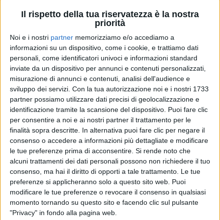
Il rispetto della tua riservatezza è la nostra
priorità
Noi e i nostri
partner
memorizziamo e/o accediamo a
informazioni su un dispositivo, come i cookie, e trattiamo dati
personali, come identificatori univoci e informazioni standard
inviate da un dispositivo per annunci e contenuti personalizzati,
misurazione di annunci e contenuti, analisi dell'audience e
sviluppo dei servizi.
Con la tua autorizzazione noi e i nostri 1733
ELODIE
ELODIE
ELODIE
partner possiamo utilizzare dati precisi di geolocalizzazione e
RADIO ITALIA LIVE
identificazione tramite la scansione del dispositivo. Puoi fare clic
INTERVISTA 26/11/2024
SANREMO ITALIANO 28/01/2025
per consentire a noi e ai nostri partner il trattamento per le
finalità sopra descritte. In alternativa puoi fare clic per negare il
1
VIDEO
15
FOTO
1
VIDEO
23
FOTO
consenso o accedere a informazioni più dettagliate e modificare
1
VIDEO
le tue preferenze prima di acconsentire.
Si rende noto che
alcuni trattamenti dei dati personali possono non richiedere il tuo
consenso, ma hai il diritto di opporti a tale trattamento. Le tue
preferenze si applicheranno solo a questo sito web. Puoi
modificare le tue preferenze o revocare il consenso in qualsiasi
momento tornando su questo sito e facendo clic sul pulsante
"Privacy" in fondo alla pagina web.