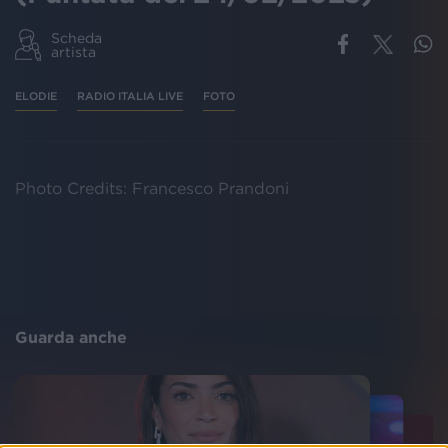
Scheda
artista
ELODIE
RADIO ITALIA LIVE
FOTO
Photo Credits: Francesco Prandoni
Guarda anche