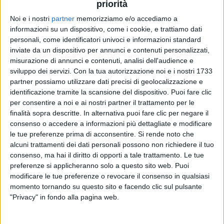
priorità
Noi e i nostri
partner
memorizziamo e/o accediamo a
DIODATO
informazioni su un dispositivo, come i cookie, e trattiamo dati
DIODATO
DIODATO
personali, come identificatori univoci e informazioni standard
RADIO ITALIA LIVE
SANREMO ITALIANO 2024
inviate da un dispositivo per annunci e contenuti personalizzati,
RADIO ITALIA LIVE SPECIALE SANREMO
misurazione di annunci e contenuti, analisi dell'audience e
12
VIDEO
17
FOTO
sviluppo dei servizi.
Con la tua autorizzazione noi e i nostri 1733
1
VIDEO
partner possiamo utilizzare dati precisi di geolocalizzazione e
1
VIDEO
16
FOTO
identificazione tramite la scansione del dispositivo. Puoi fare clic
per consentire a noi e ai nostri partner il trattamento per le
finalità sopra descritte. In alternativa puoi fare clic per negare il
consenso o accedere a informazioni più dettagliate e modificare
le tue preferenze prima di acconsentire.
Si rende noto che
alcuni trattamenti dei dati personali possono non richiedere il tuo
consenso, ma hai il diritto di opporti a tale trattamento. Le tue
preferenze si applicheranno solo a questo sito web. Puoi
News correlate
modificare le tue preferenze o revocare il consenso in qualsiasi
momento tornando su questo sito e facendo clic sul pulsante
"Privacy" in fondo alla pagina web.