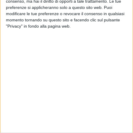
consenso, ma hai il diritto di opporti a tale trattamento. Le tue
preferenze si applicheranno solo a questo sito web. Puoi
modificare le tue preferenze o revocare il consenso in qualsiasi
RADIO ITALIA
ELETTRA LAMBORGHINI
ELETTRA LAMBORGHINI
momento tornando su questo sito e facendo clic sul pulsante
VOI TANKA VILLAGE
VOI TANKA VILLAGE
"Privacy" in fondo alla pagina web.
RADIO ITALIA LIVE ESTATE
2
VIDEO
1
VIDEO
10
FOTO
1
VIDEO
18
FOTO
Chi siamo
Contattaci
Privacy
Lavora con noi