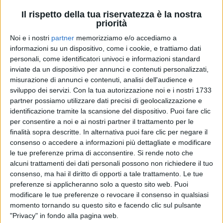
Il rispetto della tua riservatezza è la nostra
priorità
Noi e i nostri
partner
memorizziamo e/o accediamo a
informazioni su un dispositivo, come i cookie, e trattiamo dati
personali, come identificatori univoci e informazioni standard
inviate da un dispositivo per annunci e contenuti personalizzati,
misurazione di annunci e contenuti, analisi dell'audience e
CESARE CREMONINI - SAN
CREMONINI TOUR INDOOR
CREMONINI TOUR INDOOR
sviluppo dei servizi.
Con la tua autorizzazione noi e i nostri 1733
SIRO
2022 ROMA
2022 MILANO
partner possiamo utilizzare dati precisi di geolocalizzazione e
STADI 2022
identificazione tramite la scansione del dispositivo. Puoi fare clic
CESARE CREMONINI
13/11/2022
per consentire a noi e ai nostri partner il trattamento per le
finalità sopra descritte. In alternativa puoi fare clic per negare il
19
FOTO
1
VIDEO
44
FOTO
consenso o accedere a informazioni più dettagliate e modificare
14
FOTO
le tue preferenze prima di acconsentire.
Si rende noto che
alcuni trattamenti dei dati personali possono non richiedere il tuo
consenso, ma hai il diritto di opporti a tale trattamento. Le tue
preferenze si applicheranno solo a questo sito web. Puoi
modificare le tue preferenze o revocare il consenso in qualsiasi
momento tornando su questo sito e facendo clic sul pulsante
"Privacy" in fondo alla pagina web.