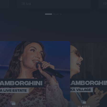
18 lug
19
LAMBORGHINI
ELETTRA LAMBORGHI
RADI
VOI TA
VOI TANKA VILLAGE
IA LIVE ESTATE
1
VIDEO
10
FOTO