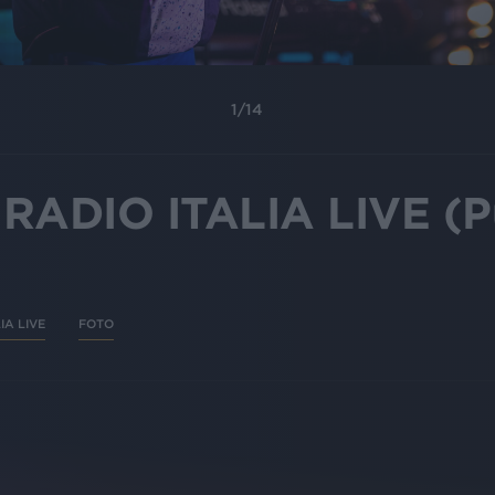
1
/
14
ADIO ITALIA LIVE (Pu
IA LIVE
FOTO