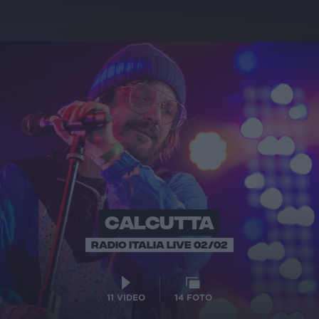
CALCUTTA
RADIO ITALIA LIVE 02/02
11
VIDEO
14
FOTO