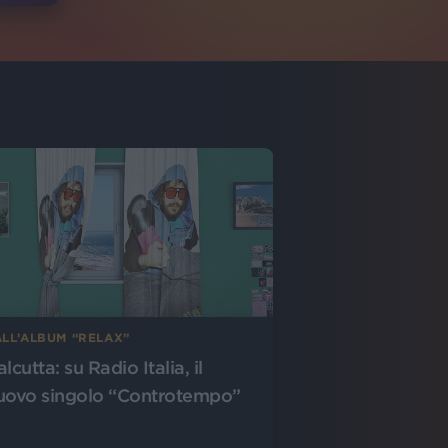
ALL’ALBUM “RELAX”
lcutta: su Radio Italia, il
uovo singolo “Controtempo”