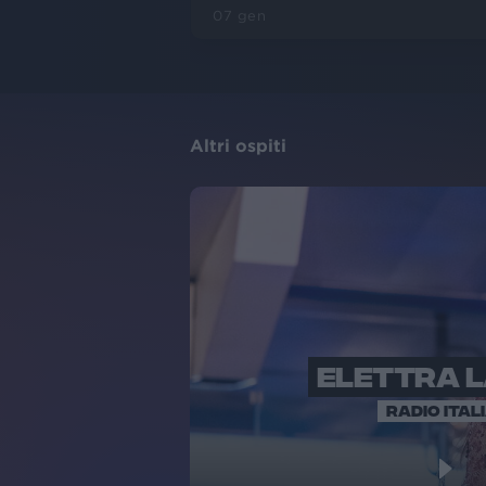
07 gen
Altri ospiti
ELETTRA 
RADIO ITAL