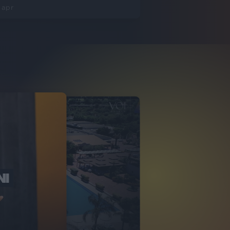
 apr
NI
O ITALIA
NKA VILLAGE
2
VIDEO