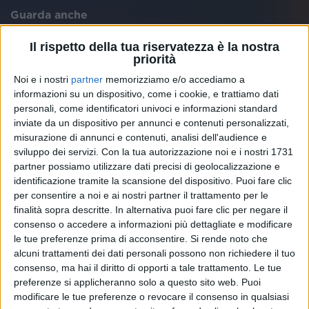
Guarda anche
Il rispetto della tua riservatezza è la nostra
priorità
Noi e i nostri
partner
memorizziamo e/o accediamo a
informazioni su un dispositivo, come i cookie, e trattiamo dati
personali, come identificatori univoci e informazioni standard
inviate da un dispositivo per annunci e contenuti personalizzati,
misurazione di annunci e contenuti, analisi dell'audience e
sviluppo dei servizi.
Con la tua autorizzazione noi e i nostri 1731
partner possiamo utilizzare dati precisi di geolocalizzazione e
identificazione tramite la scansione del dispositivo. Puoi fare clic
per consentire a noi e ai nostri partner il trattamento per le
finalità sopra descritte. In alternativa puoi fare clic per negare il
ARTICOLO 31
ARTICOLO 31
consenso o accedere a informazioni più dettagliate e modificare
ARTICOLO 31
SANREMO ITALIANO
le tue preferenze prima di acconsentire.
Si rende noto che
VOI ARENELLA RESORT 2023
RADIO ITALIA LIVE ESTATE
alcuni trattamenti dei dati personali possono non richiedere il tuo
consenso, ma hai il diritto di opporti a tale trattamento. Le tue
1
VIDEO
preferenze si applicheranno solo a questo sito web. Puoi
2
VIDEO
13
FOTO
modificare le tue preferenze o revocare il consenso in qualsiasi
2
VIDEO
27
FOTO