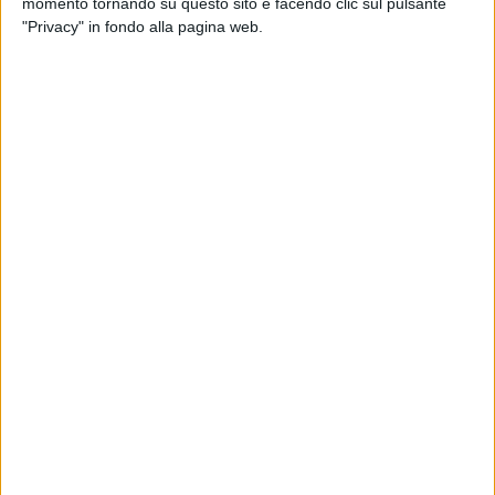
momento tornando su questo sito e facendo clic sul pulsante
"Privacy" in fondo alla pagina web.
News correlate
AL FORUM DI MILANO
TUTT
Articolo 31, festa con amici: da
Gli A
Guè a... Elly Schlein.
il Fo
Appuntamento al 2026