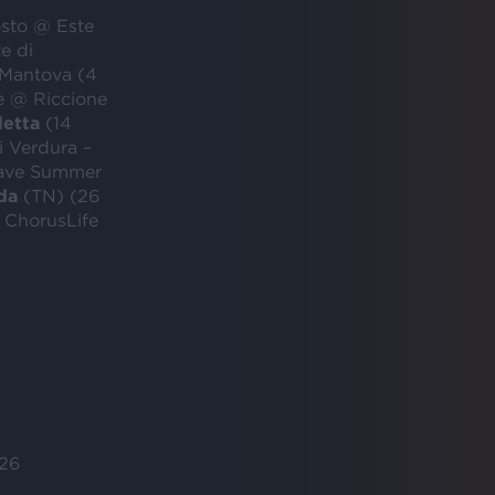
osto @ Este
e di
 Mantova (4
e @ Riccione
letta
(14
i Verdura –
 Wave Summer
da
(TN) (26
 ChorusLife
026