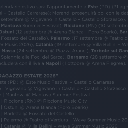
calendario estivo sarà l’appuntamento a
Este
(PD) (31 ag
l – Castello Carrarese); Morandi proseguirà poi con le dat
 settembre @ Vigevano in Castello – Castello Sforzesco),
@
Mantova
Summer Festival),
Riccione
(RN) (10 settembr
Ostuni
(12 settembre @ Arena Bianca - Foro Boario),
Bar
Fossato del Castello),
Palermo
(17 settembre @ Teatro d
r Music 2026),
Catania
(19 settembre @ Villa Bellini –
,
Massa
(24 settembre @ Piazza Aranci),
Torbole sul Gar
Spiaggia alle Foci del Sarca),
Bergamo
(28 settembre @
cluderà con il live a
Napoli
(1 ottobre @ Arena Flegrea).
RAGAZZO ESTATE 2026"
ste (PD) @ Este Music Festival – Castello Carrarese
 | Vigevano @ Vigevano in Castello – Castello Sforzesco
e | Mantova @ Mantova Summer Festival
 | Riccione (RN) @ Riccione Music City
 | Ostuni @ Arena Bianca (Foro Boario)
| Barletta @ Fossato del Castello
 | Palermo @ Teatro di Verdura – Wave Summer Music 2
 | Catania @ Villa Bellini – Wave Summer Music 2026