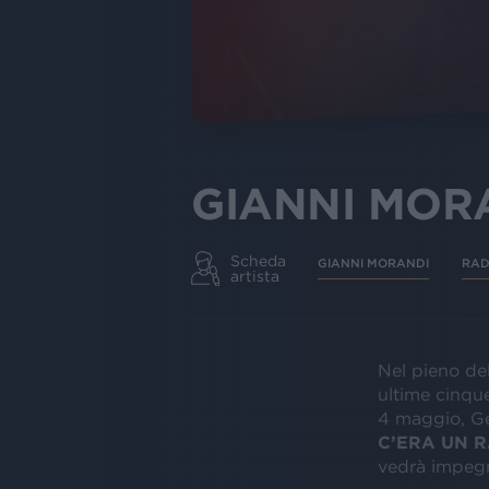
GIANNI MOR
Scheda
GIANNI MORANDI
RAD
artista
Nel pieno del
ultime cinque
4 maggio, G
C’ERA UN 
vedrà impegn