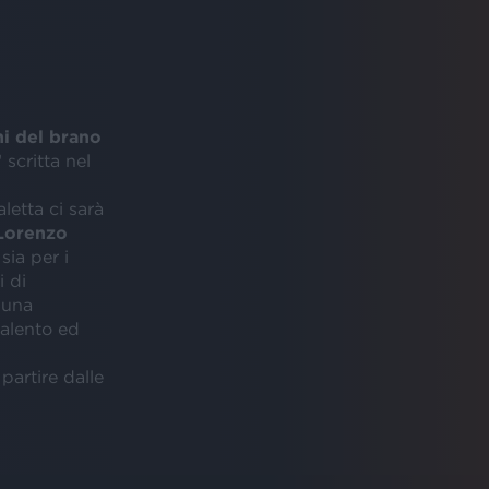
i del brano
”
scritta nel
letta ci sarà
Lorenzo
sia per i
i di
 una
talento ed
artire dalle