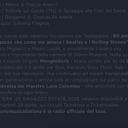
 | Massa @ Piazza Aranci
 | Torbole sul Garda (TN) @ Spiaggia alle Foci del Sarca
e | Bergamo @ ChorusLife Arena
Napoli @Arena Flegrea
 nuove date saranno l’occasione per festeggiare i
60 ann
gazzo che come me amava i Beatles e i Rolling Stones
o Migliacci e Mauro Lusini, e sicuramente il brano più
vo e importante della carriera di Gianni Morandi. Nella sca
r il nuovo singolo
Monghidoro
- brano scritto per lui da
ubblicato il 3 aprile per Epic Records/Sony Music Italy - 
ci del suo repertorio, che continuano ad essere tramandat
in generazione. L’artista sarà accompagnato sul palco da
diretta dal Maestro Luca Colombo
- che arricchirà con 
mosfere di ogni brano.
di C’ERA UN RAGAZZO ESTATE 2026 saranno disponibili a p
martedì 28 aprile, sui circuiti Ticketone e Ticketmaster.
solomusicaitaliana è la radio ufficiale del tour.