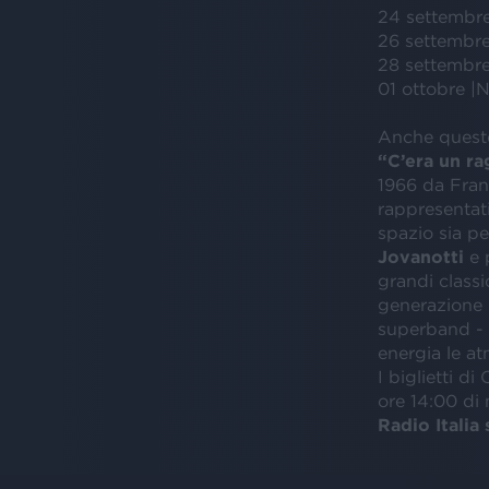
24 settembre
26 settembre
28 settembr
01 ottobre |
Anche queste
“C’era un ra
1966 da Franc
rappresentati
spazio sia pe
Jovanotti
e p
grandi classi
generazione 
superband -
energia le at
I biglietti 
ore 14:00 di 
Radio Italia 