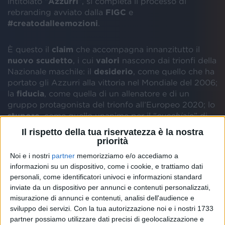
intitolato “
Azzurri
”, si completa il processo di
rebranding avviato dalla
FIGC
e
#creatodalleemozioni
.
È questo il
claim
che accompagna innanzitutto il
nuovo scudetto
, i cui
valori
nascono dai trionfi della
Nazionale maschile: il
desiderio
, come quello che ha
portato gli Azzurri alla vittoria nel Mondiale del 2006;
la
fiducia
, come quella di un allenatore e di un
gruppo protagonista del trionfo all’Europeo 2020; lo
stupore
, come quello unanime per il “
cucchiaio
” di
Totti nel 2000; e infine la
gioia
, quella di un intero
Il rispetto della tua riservatezza è la nostra
Paese in festa, come
ogni volta che gli Azzurri
priorità
alzano al cielo una coppa
. Le stesse
emozioni
sono
Noi e i nostri
partner
memorizziamo e/o accediamo a
state declinate sui profili social delle
Nazionali
informazioni su un dispositivo, come i cookie, e trattiamo dati
Femminili
, caratterizzate da oggi dalla stessa
personali, come identificatori univoci e informazioni standard
immagine, realizzata da Independent Ideas,
simbolo
inviate da un dispositivo per annunci e contenuti personalizzati,
del Paese
ed espressione dei sentimenti e della
misurazione di annunci e contenuti, analisi dell'audience e
passione
di tutti i tifosi italiani.
sviluppo dei servizi.
Con la tua autorizzazione noi e i nostri 1733
partner possiamo utilizzare dati precisi di geolocalizzazione e