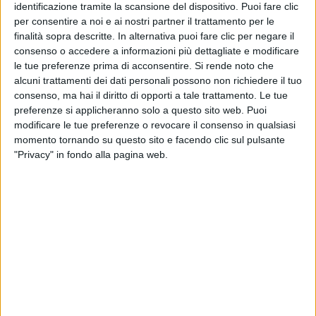
identificazione tramite la scansione del dispositivo. Puoi fare clic
per consentire a noi e ai nostri partner il trattamento per le
finalità sopra descritte. In alternativa puoi fare clic per negare il
consenso o accedere a informazioni più dettagliate e modificare
le tue preferenze prima di acconsentire.
Si rende noto che
alcuni trattamenti dei dati personali possono non richiedere il tuo
consenso, ma hai il diritto di opporti a tale trattamento. Le tue
preferenze si applicheranno solo a questo sito web. Puoi
modificare le tue preferenze o revocare il consenso in qualsiasi
LA FIGC PRESENTA IL NUOVO LOGO
momento tornando su questo sito e facendo clic sul pulsante
"Privacy" in fondo alla pagina web.
Il logo scudetto, con le immancabili 4 stelle,
inaugura anche il 2023 calcistico
, un anno che
porterà gli Azzurri alle
Finali di Nations League
a
giugno e che li condurrà verso l’
Europeo 2024
,
attraverso le
qualificazioni
al via a marzo; più in
generale, però, rappresenta il
punto di partenza
di
un
nuovo capitolo
della storia gloriosa delle