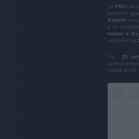
La
FIGC
ha d
prossimi ap
Azzurri
sono
è in progr
marzo a Do
vincente tra
Tra i
25 con
centrocampi
classe 2002. 