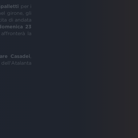
palletti
per i
l girone, gli
rtita di andata
domenica 23
affronterà la
are Casadei
,
 dell'Atalanta