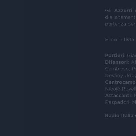
Gli
Azzurri
n
d'allenamento
partenza pe
Ecco la
lista
Portieri
: Gi
Difensori
: A
Cambiaso, Pi
Destiny Udog
Centrocampi
Nicolò Rovell
Attaccanti
: 
Raspadori, M
Radio Italia