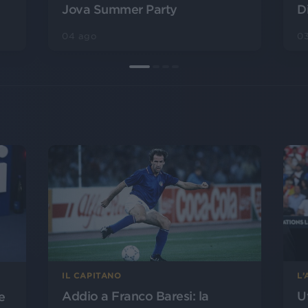
Jova Summer Party
D
04 ago
0
L
IL CAPITANO
U
Addio a Franco Baresi: la
e