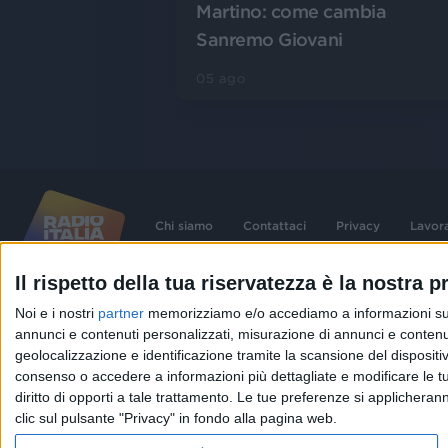
Martino: come cambia
Sanremo Giovani
05 ago
Chi siamo
Contattaci
Privacy
Lavor
Il rispetto della tua riservatezza è la nostra pr
©
2026
RADIO ITALIA S.p.A. P.IVA 06832230152 | Tutti i diritti riservati. Per le
Noi e i nostri
partner
memorizziamo e/o accediamo a informazioni su un 
contenute nel sito sono stati assolti gli obblighi derivanti dalla normativa dei diritt
connessi.
annunci e contenuti personalizzati, misurazione di annunci e contenuti
Capitale Sociale € 580.000,00 interamente versato. Iscr. Reg. Imprese Milano - C
geolocalizzazione e identificazione tramite la scansione del dispositivo.
06832230152. Iscritta al R.E.A. di Milano al n° 1125258. Testata giornalistica Reg
1987.
consenso o accedere a informazioni più dettagliate e modificare le t
diritto di opporti a tale trattamento. Le tue preferenze si applicher
clic sul pulsante "Privacy" in fondo alla pagina web.