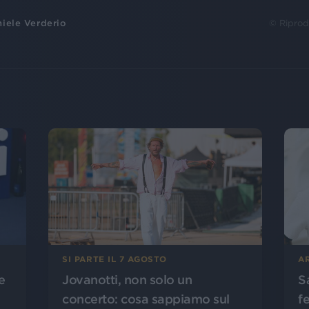
iele Verderio
© Riprod
SI PARTE IL 7 AGOSTO
A
Jovanotti, non solo un
S
e
concerto: cosa sappiamo sul
f