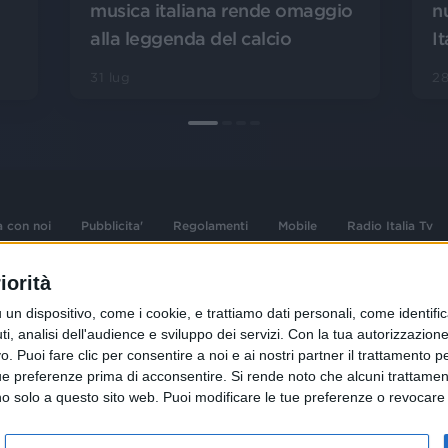
n
musica italiana rende omaggio
It
alla leggenda del calcio
28
31 lug
a con noi
Pubblicita'
Regolamenti
Mobile
Radio Italia Tv
iorità
 opere dell'ingegno
Sede Amministrativa: Viale Europa 49, 20
dispositivo, come i cookie, e trattiamo dati personali, come identifica
i d'autore e dei diritti
02 25444220
, analisi dell'audience e sviluppo dei servizi.
Con la tua autorizzazione 
.F. e n° iscrizione
 Puoi fare clic per consentire a noi e ai nostri partner il trattamento per 
Sede Legale: Via Savona 97, 20144 Milano
istrata n°286 - 3 Aprile
ue preferenze prima di acconsentire.
Si rende noto che alcuni trattament
anno solo a questo sito web. Puoi modificare le tue preferenze o revoca