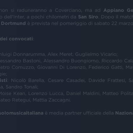
on si raduneranno a Coverciano, ma ad
Appiano Ge
 dell'Inter, a pochi chilometri da
San Siro
. Dopo il matc
r
Dortmund
è prevista nel pomeriggio di sabato 22 marzo
 dei convocati
:
anluigi Donnarumma, Alex Meret, Guglielmo Vicario;
lessandro Bastoni, Alessandro Buongiorno, Riccardo Cala
etro Comuzzo, Giovanni Di Lorenzo, Federico Gatti, Ma
ie;
sti
: Nicolò Barella, Cesare Casadei, Davide Frattesi, S
a, Sandro Tonali;
Moise Kean, Lorenzo Lucca, Daniel Maldini, Matteo Poli
ateo Retegui, Mattia Zaccagni.
 solomusicaitaliana
è media partner ufficiale della
Nazion