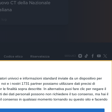
uovo CT della Nazionale
aliana
 lug
SEGUICI
Codice etico
Riservatezza
093 Cologno Monzese (Mi) |Tel. +39 02 254441 | Fax +39
TORNA SU
tori univoci e informazioni standard inviate da un dispositivo per
noi e i nostri 1731 partner possiamo utilizzare dati precisi di
le finalità sopra descritte. In alternativa puoi fare clic per negare il
i dei dati personali possono non richiedere il tuo consenso, ma hai il
re il consenso in qualsiasi momento tornando su questo sito e facendo