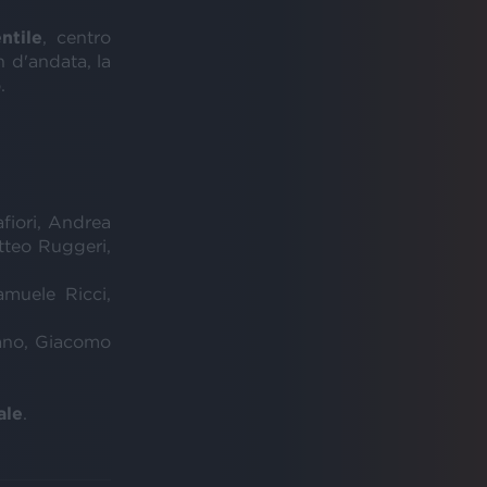
ntile
, centro
h d'andata, la
.
fiori, Andrea
tteo Ruggeri,
amuele Ricci,
tano, Giacomo
ale
.