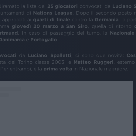
iramato la lista dei
25 giocatori
convocati da
Luciano S
puntamenti di
Nations League
. Dopo il secondo posto ne
 approdati ai
quarti di finale
contro la
Germania
: la pa
amma
giovedì 20 marzo a San Siro
, quella di ritorno
rtmund
. In caso di passaggio del turno, la
Nazionale
Danimarca
e
Portogallo
.
vocati
da
Luciano Spalletti
, ci sono due novità:
Ces
sta del Torino classe 2003, e
Matteo Ruggeri
, esterno
Per entrambi, è la
prima volta
in Nazionale maggiore.