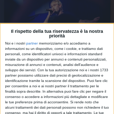
Il rispetto della tua riservatezza è la nostra
MR. RAIN
priorità
RADIO ITALIA LIVE SPECIALE CASA AZZURRI
Noi e i nostri
partner
memorizziamo e/o accediamo a
informazioni su un dispositivo, come i cookie, e trattiamo dati
2
VIDEO
16
FOTO
personali, come identificatori univoci e informazioni standard
inviate da un dispositivo per annunci e contenuti personalizzati,
misurazione di annunci e contenuti, analisi dell'audience e
sviluppo dei servizi.
Con la tua autorizzazione noi e i nostri 1733
partner possiamo utilizzare dati precisi di geolocalizzazione e
identificazione tramite la scansione del dispositivo. Puoi fare clic
per consentire a noi e ai nostri partner il trattamento per le
finalità sopra descritte. In alternativa puoi fare clic per negare il
consenso o accedere a informazioni più dettagliate e modificare
MR. RAIN
le tue preferenze prima di acconsentire.
Si rende noto che
alcuni trattamenti dei dati personali possono non richiedere il tuo
CASA AZZURRI 2024
consenso, ma hai il diritto di opporti a tale trattamento. Le tue