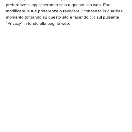
preferenze si applicheranno solo a questo sito web. Puoi
1
VIDEO
9
FOTO
modificare le tue preferenze o revocare il consenso in qualsiasi
momento tornando su questo sito e facendo clic sul pulsante
"Privacy" in fondo alla pagina web.
TANANAI
RADIO ITALIA LIVE SPECIALE CASA AZZURRI
1
VIDEO
10
FOTO