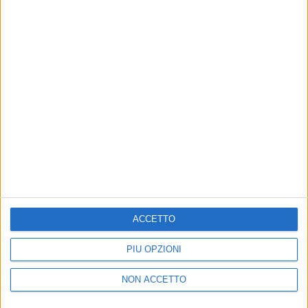
adottato un
look & feel differente
. Per garantire una
coerenza visiva, si è deciso di unificare
l’identità
grafica delle Nazionali,
creando una comunicazione
visiva forte, chiara, distintiva e univoca.
Radio Italia solomusicaitaliana
è media partner
ufficiale della
Nazionale
.
di
Daniele Verderio
© Riproduzione riservata
ACCETTO
Ultime news
Vedi tutte
PIÙ OPZIONI
NON ACCETTO