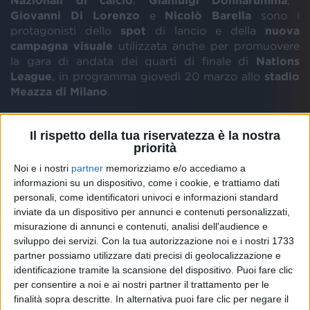
Nazionali di calcio
.
Gianluigi Donnarumma
,
Giovanni Di Lorenzo
e
Nicolò Barella
sono i
protagonisti dello
spot
di lancio e della
nuova
campagna visuale
utilizzata anche per promuovere
la gara di andata dei quarti di finale di
Nations
League
, in programma giovedì 20 marzo allo
stadio
Meazza di Milano
.
La strategia punta a valorizzare il
brand
delle
Il rispetto della tua riservatezza è la nostra
Nazionali
di calcio, con l’obiettivo di espandere la
priorità
fanbase
, incrementare l’
engagement
e le interazioni
Noi e i nostri
partner
memorizziamo e/o accediamo a
sui diversi touchpoint, sviluppando iniziative
informazioni su un dispositivo, come i cookie, e trattiamo dati
coinvolgenti e innovative di intrattenimento. Nei
personali, come identificatori univoci e informazioni standard
prossimi
tre anni
, la progettualità mira a potenziare
inviate da un dispositivo per annunci e contenuti personalizzati,
l’appeal commerciale delle
Nazionali
, consolidando il
misurazione di annunci e contenuti, analisi dell'audience e
brand
e garantendo la sua identità e la sua unicità.
sviluppo dei servizi.
Con la tua autorizzazione noi e i nostri 1733
partner possiamo utilizzare dati precisi di geolocalizzazione e
identificazione tramite la scansione del dispositivo. Puoi fare clic
per consentire a noi e ai nostri partner il trattamento per le
finalità sopra descritte. In alternativa puoi fare clic per negare il