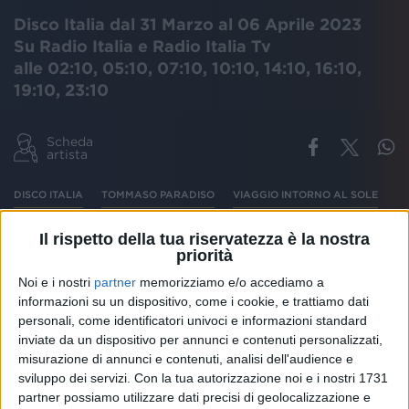
Disco Italia dal 31 Marzo al 06 Aprile 2023
Su Radio Italia e Radio Italia Tv
alle 02:10, 05:10, 07:10, 10:10, 14:10, 16:10,
19:10, 23:10
Scheda
artista
DISCO ITALIA
TOMMASO PARADISO
VIAGGIO INTORNO AL SOLE
Il rispetto della tua riservatezza è la nostra
priorità
Tommaso Paradiso
annuncia il nuovo singolo
Noi e i nostri
partner
memorizziamo e/o accediamo a
"
VIAGGIO INTORNO AL SOLE
", dal 24 marzo in
informazioni su un dispositivo, come i cookie, e trattiamo dati
radio e su tutte le piattaforme digitali.
personali, come identificatori univoci e informazioni standard
Scritto da Tommaso Paradiso e Matteo Cantaluppi e
inviate da un dispositivo per annunci e contenuti personalizzati,
prodotto dallo stesso Matteo Cantaluppi, Viaggio
misurazione di annunci e contenuti, analisi dell'audience e
intorno al sole è un brano electro-pop dalle
sviluppo dei servizi.
Con la tua autorizzazione noi e i nostri 1731
partner possiamo utilizzare dati precisi di geolocalizzazione e
inconfondibili sonorità nostalgiche del cantautore: