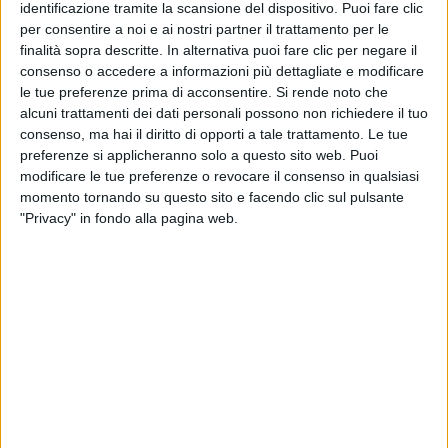
identificazione tramite la scansione del dispositivo. Puoi fare clic
una dichiarazione d’amore totalizzante e inebriante, il
per consentire a noi e ai nostri partner il trattamento per le
racconto di una felicità incontenibile, che disorienta e
finalità sopra descritte. In alternativa puoi fare clic per negare il
fa svanire i pensieri.
consenso o accedere a informazioni più dettagliate e modificare
le tue preferenze prima di acconsentire.
Si rende noto che
alcuni trattamenti dei dati personali possono non richiedere il tuo
consenso, ma hai il diritto di opporti a tale trattamento. Le tue
preferenze si applicheranno solo a questo sito web. Puoi
modificare le tue preferenze o revocare il consenso in qualsiasi
momento tornando su questo sito e facendo clic sul pulsante
"Privacy" in fondo alla pagina web.