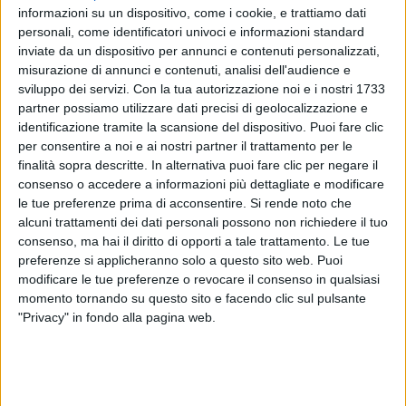
Il singolo è stato scritto dalla stessa
Annalisa
insieme
informazioni su un dispositivo, come i cookie, e trattiamo dati
a
Jacopo Ettorre
con la produzione di
Studio Itaca
personali, come identificatori univoci e informazioni standard
(Merk& Kremont)
ed è disponibile in un’inedita
inviate da un dispositivo per annunci e contenuti personalizzati,
versione che vede la straordinaria collaborazione di
misurazione di annunci e contenuti, analisi dell'audience e
Federico Rossi, il quale ha recentemente esordito
sviluppo dei servizi.
Con la tua autorizzazione noi e i nostri 1733
con il suo primo singolo da solista “Pesche”, già nella
partner possiamo utilizzare dati precisi di geolocalizzazione e
identificazione tramite la scansione del dispositivo. Puoi fare clic
Top 50 di Spotify.
per consentire a noi e ai nostri partner il trattamento per le
finalità sopra descritte. In alternativa puoi fare clic per negare il
consenso o accedere a informazioni più dettagliate e modificare
le tue preferenze prima di acconsentire.
Si rende noto che
alcuni trattamenti dei dati personali possono non richiedere il tuo
consenso, ma hai il diritto di opporti a tale trattamento. Le tue
preferenze si applicheranno solo a questo sito web. Puoi
modificare le tue preferenze o revocare il consenso in qualsiasi
momento tornando su questo sito e facendo clic sul pulsante
"Privacy" in fondo alla pagina web.