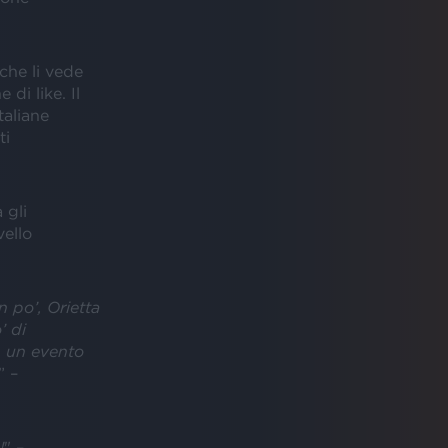
che li vede
 di like. Il
taliane
ti
 gli
vello
n po’, Orietta
’ di
, un evento
” –
!
" –