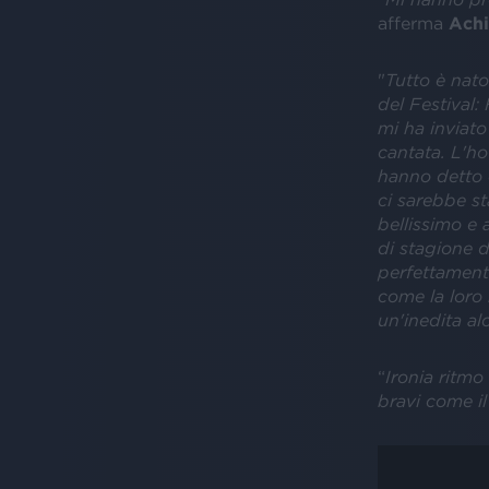
afferma
Achi
"
Tutto è nat
del Festival:
mi ha inviato
cantata. L'ho
hanno detto 
ci sarebbe st
bellissimo e 
di stagione d
perfettamente
come la loro 
un'inedita al
“
Ironia ritm
bravi come il