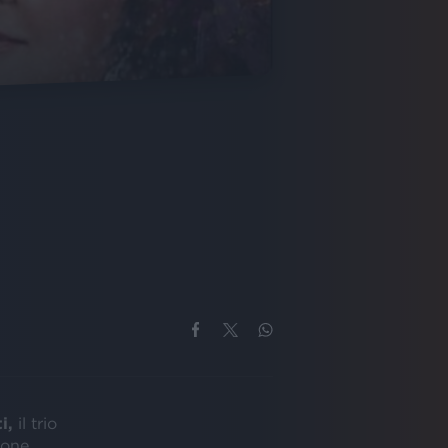
i,
il trio
ione