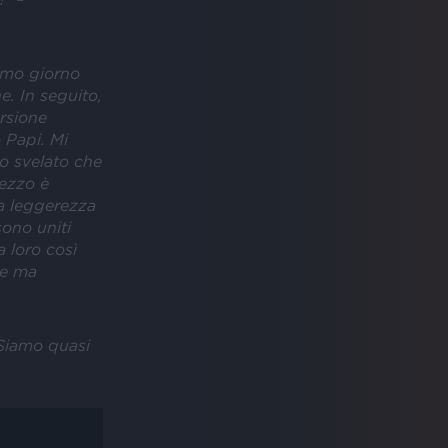
imo giorno
e. In seguito,
rsione
 Papi. Mi
o svelato che
pezzo è
la leggerezza
sono uniti
a loro così
se ma
 Siamo quasi