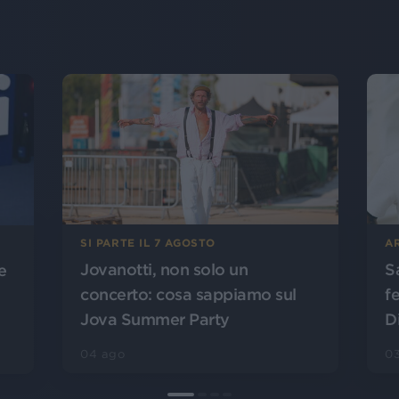
SI PARTE IL 7 AGOSTO
A
Jovanotti, non solo un
S
e
concerto: cosa sappiamo sul
f
Jova Summer Party
D
04 ago
0