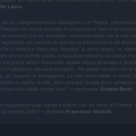
lle Lauro.
o da un collegamento su Instagram con Fedez, nel penult
 Federico mi aveva lanciato la proposta di fare una canzon
 un provino che ho ascoltato, rimandandogli poi la mia ve
 registrata nel periodo in cui ero in trasmissione da Enrico
che ci sarebbe stata una “bomba” e, poco dopo, mi hann
ato anche Achille Lauro. Una piacevolissima sorpresa! Il 
a me piace tanto! Trasmette quella voglia di estate e quel
i cui abbiamo davvero bisogno. Tre generi diversi che si 
: gli opposti si attraggono. La mia voce mette in risalto l
mette in risalto la mia. Non sarà più quella lirica sanreme
chimia nata dalle nostre voci
” – commenta
Orietta Berti.
o e leggerezza-pop camp e kitsch con un twist di Grease.
 Quartetto Cetra
” – dichiara
Francesco Vezzoli.