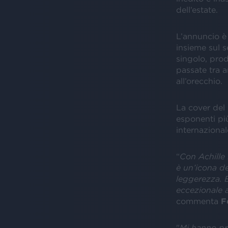
dell’estate.
L’annuncio è 
insieme sul se
singolo, prod
passate tra am
all’orecchio.
La cover del 
esponenti più
internazional
“
Con Achille 
è un’icona de
leggerezza. E
eccezionale a
commenta
F
"
Mi hanno pro