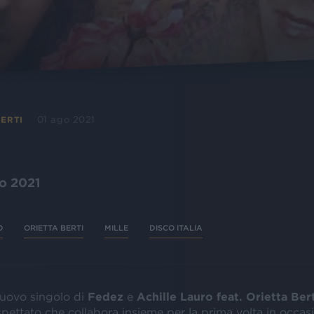
01 ago 2021
BERTI
to 2021
O
ORIETTA BERTI
MILLE
DISCO ITALIA
 nuovo singolo di
Fedez
e
Achille Lauro feat. Orietta Bert
spettato che collabora insieme per la prima volta in occas