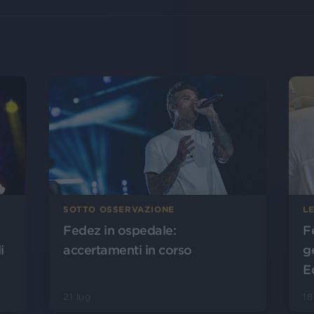
SOTTO OSSERVAZIONE
L
Fedez in ospedale:
F
i
accertamenti in corso
ge
E
21 lug
18