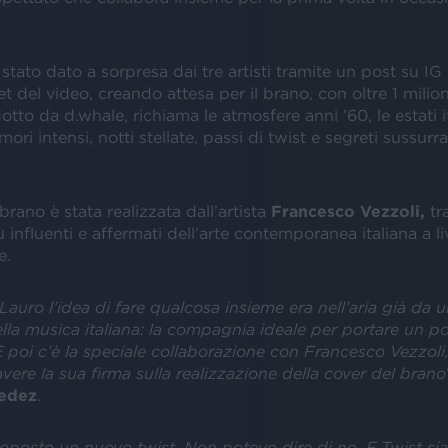
stato dato a sorpresa dai tre artisti tramite un post su IG 
t del video, creando attesa per il brano, con oltre 1 milione
otto da d.whale, richiama le atmosfere anni ’60, le estati i
ori intensi, notti stellate, passi di twist e segreti sussurra
brano è stata realizzata dall’artista
Francesco Vezzoli,
tra
 influenti e affermati dell’arte contemporanea italiana a li
e.
Lauro l’idea di fare qualcosa insieme era nell’aria già da u
lla musica italiana: la compagnia ideale per portare un po
 poi c’è la speciale collaborazione con Francesco Vezzoli
vere la sua firma sulla realizzazione della cover del brano
edez
.
posto un nuovo twist. Non potevo dire di no. E Twist sia