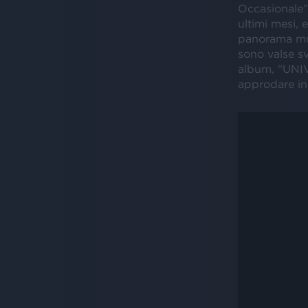
Occasionale”
ultimi mesi, 
panorama musi
sono valse sv
album, “UNIVE
approdare in