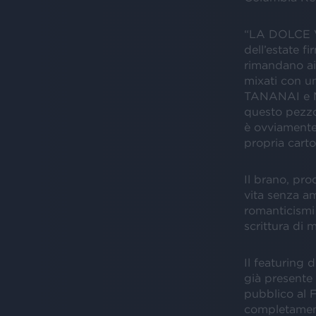
“LA DOLCE VIT
dell’estate f
rimandano ai 
mixati con un
TANANAI e M
questo pezzo,
è ovviamente
propria cartol
Il brano, pro
vita senza am
romanticismi 
scrittura di 
Il featuring
già presente
pubblico al 
completamente