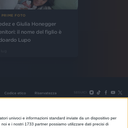
E PRIME FOTO
edez e Giulia Honegger
nitori: il nome del figlio è
doardo Lupo
 lug
SEGUICI
Codice etico
Riservatezza
093 Cologno Monzese (Mi) |Tel. +39 02 254441 | Fax +39
TORNA SU
tori univoci e informazioni standard inviate da un dispositivo per
noi e i nostri 1733 partner possiamo utilizzare dati precisi di