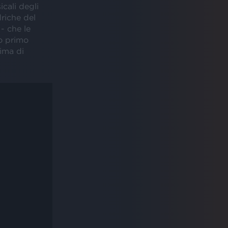
cali degli
driche del
- che le
uo primo
rima di