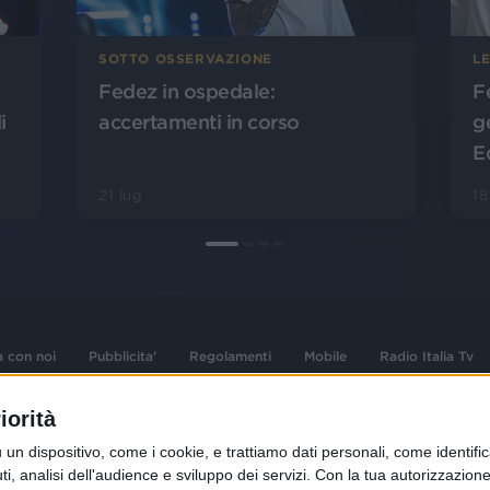
SOTTO OSSERVAZIONE
L
Fedez in ospedale:
F
i
accertamenti in corso
ge
E
21 lug
18
a con noi
Pubblicita'
Regolamenti
Mobile
Radio Italia Tv
iorità
 opere dell'ingegno
Sede Amministrativa: Viale Europa 49, 20
dispositivo, come i cookie, e trattiamo dati personali, come identifica
i d'autore e dei diritti
02 25444220
, analisi dell'audience e sviluppo dei servizi.
Con la tua autorizzazione 