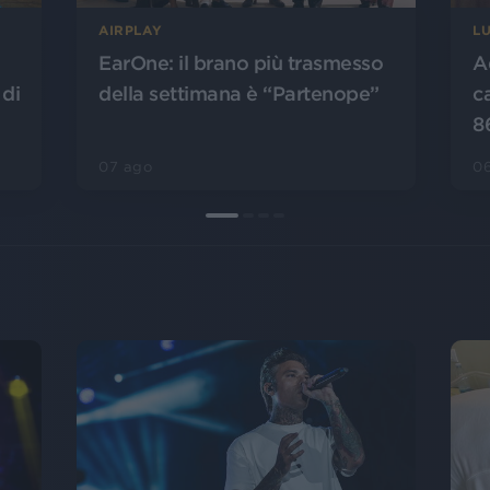
AIRPLAY
L
EarOne: il brano più trasmesso
A
 di
della settimana è “Partenope”
c
8
07 ago
0