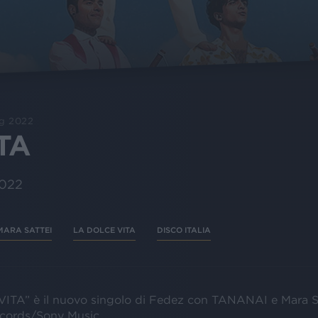
ug 2022
TA
2022
MARA SATTEI
LA DOLCE VITA
DISCO ITALIA
TA” è il nuovo singolo di Fedez con TANANAI e Mara Sa
cords/Sony Music.