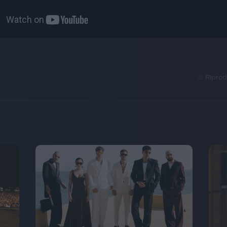
© Riprod