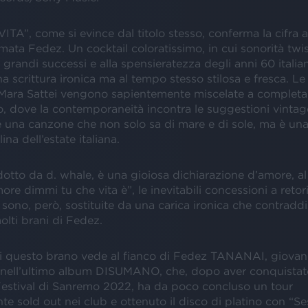
A”, come si evince dal titolo stesso, conferma la cifra ar
irmata Fedez. Un cocktail coloratissimo, in cui sonorità twi
grandi successi e alla spensieratezza degli anni 60 italia
a scrittura ironica ma al tempo stesso stilosa e fresca. Le 
ara Sattei vengono sapientemente miscelate a completa
 dove la contemporaneità incontra le suggestioni vintage. 
 una canzone che non solo sa di mare e di sole, ma è una
ina dell’estate italiana.
dotto da d. whale, è una gioiosa dichiarazione d’amore, al
ore dimmi tu che vita è”, le inevitabili concessioni a retori
sono, però, sostituite da una carica ironica che contraddi
molti brani di Fedez.
 di questo brano vede al fianco di Fedez TANANAI, giovan
 nell’ultimo album DISUMANO, che, dopo aver conquistato
Festival di Sanremo 2022, ha da poco concluso un tour
 sold out nei club e ottenuto il disco di platino con “S