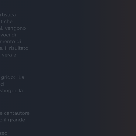
tistica
st che
ni, vengono
voci di
mento di
Il risultato
 vera e
 grido: “La
ci
stingue la
e cantautore
 il grande
esso