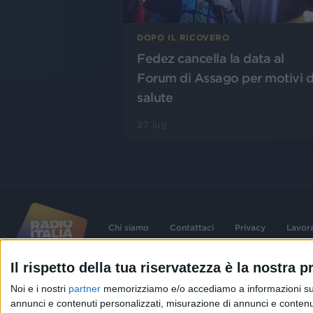
DOPO IL RICOVERO
Fedez cancella la data al
Forum di Assago per motivi d
salute
27 lug
Chi siamo
Contattaci
Privacy
Lavor
Il rispetto della tua riservatezza è la nostra pr
©
2026
RADIO ITALIA S.p.A. P.IVA 06832230152 | Tutti i diritti riservati. Per le
Noi e i nostri
partner
memorizziamo e/o accediamo a informazioni su un 
contenute nel sito sono stati assolti gli obblighi derivanti dalla normativa dei diritt
connessi.
annunci e contenuti personalizzati, misurazione di annunci e contenuti