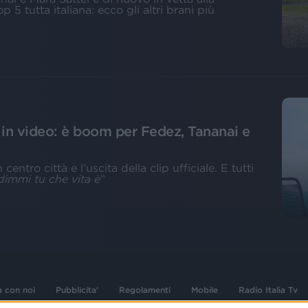
5 tutta italiana: ecco gli altri brani più
e in video: è boom per Fedez, Tananai e
entro città e l’uscita della clip ufficiale. E tutti
dimmi tu che vita è
”
a con noi
Pubblicita'
Regolamenti
Mobile
Radio Italia Tv