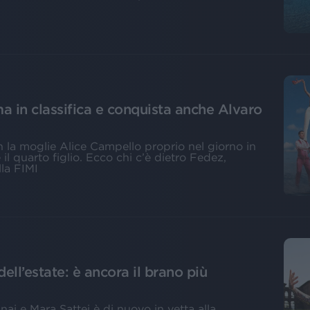
ma in classifica e conquista anche Alvaro
n la moglie Alice Campello proprio nel giorno in
il quarto figlio. Ecco chi c’è dietro Fedez,
lla FIMI
dell’estate: è ancora il brano più
i e Mara Sattei è di nuovo in vetta alla