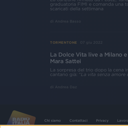
graduatoria FIMI e comanda una top 
scaricati della settimana
di
Andrea Basso
07 giu 2022
TORMENTONE
La Dolce Vita live a Milano 
Mara Sattei
La sorpresa del trio dopo la cena in c
cantano già: “
La vita senza amore 
di
Andrea Daz
Chi siamo
Contattaci
Privacy
Lavor