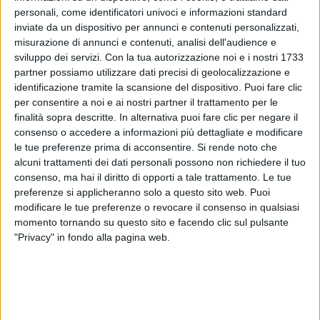
racchiudendo la sua passione per la musica, la sua
personali, come identificatori univoci e informazioni standard
vita e l’amore. È un disco dedicato a chi ama e a chi
inviate da un dispositivo per annunci e contenuti personalizzati,
fa di questi sentimenti il motore con cui portare
misurazione di annunci e contenuti, analisi dell'audience e
avanti le proprie passioni.
sviluppo dei servizi.
Con la tua autorizzazione noi e i nostri 1733
partner possiamo utilizzare dati precisi di geolocalizzazione e
identificazione tramite la scansione del dispositivo. Puoi fare clic
per consentire a noi e ai nostri partner il trattamento per le
finalità sopra descritte. In alternativa puoi fare clic per negare il
consenso o accedere a informazioni più dettagliate e modificare
le tue preferenze prima di acconsentire.
Si rende noto che
alcuni trattamenti dei dati personali possono non richiedere il tuo
consenso, ma hai il diritto di opporti a tale trattamento. Le tue
preferenze si applicheranno solo a questo sito web. Puoi
modificare le tue preferenze o revocare il consenso in qualsiasi
momento tornando su questo sito e facendo clic sul pulsante
"Privacy" in fondo alla pagina web.