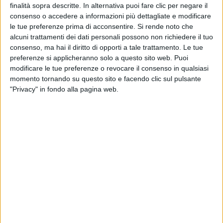
dover affrontare, ma anche di come ci si possa
finalità sopra descritte. In alternativa puoi fare clic per negare il
consenso o accedere a informazioni più dettagliate e modificare
rialzare da queste “cadute”, ritrovandosi ad avere
le tue preferenze prima di acconsentire.
Si rende noto che
una prospettiva totalmente nuova sulle cose.
alcuni trattamenti dei dati personali possono non richiedere il tuo
consenso, ma hai il diritto di opporti a tale trattamento. Le tue
preferenze si applicheranno solo a questo sito web. Puoi
modificare le tue preferenze o revocare il consenso in qualsiasi
momento tornando su questo sito e facendo clic sul pulsante
"Privacy" in fondo alla pagina web.