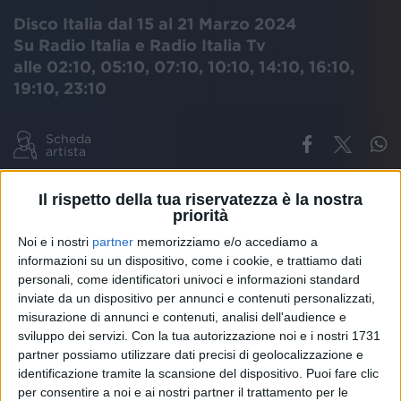
Disco Italia dal 15 al 21 Marzo 2024
Su Radio Italia e Radio Italia Tv
alle 02:10, 05:10, 07:10, 10:10, 14:10, 16:10,
19:10, 23:10
Scheda
artista
ALESSANDRA AMOROSO
FINO A QUI
DISCO ITALIA
Il rispetto della tua riservatezza è la nostra
priorità
Noi e i nostri
partner
memorizziamo e/o accediamo a
informazioni su un dispositivo, come i cookie, e trattiamo dati
Alessandra Amoroso
ha partecipato per la prima
personali, come identificatori univoci e informazioni standard
volta al Festival di Sanremo con il brano “
FINO A
inviate da un dispositivo per annunci e contenuti personalizzati,
QUI
”.
misurazione di annunci e contenuti, analisi dell'audience e
Scritto dalla stessa Alessandra insieme a Takagi,
sviluppo dei servizi.
Con la tua autorizzazione noi e i nostri 1731
Ketra, Federica Abbate e Jacopo Ettorre, “Fino a
partner possiamo utilizzare dati precisi di geolocalizzazione e
qui” è una ballad intensa che parla di cadute,
identificazione tramite la scansione del dispositivo. Puoi fare clic
difficoltà che nella vita ci si trova inevitabilmente a
per consentire a noi e ai nostri partner il trattamento per le