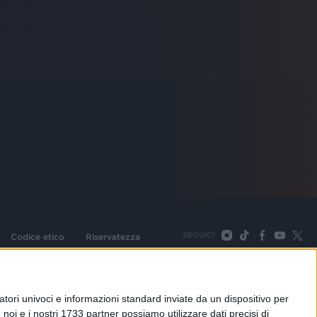
SEGUICI
Codice etico
Riservatezza
093 Cologno Monzese (Mi) |Tel. +39 02 254441 | Fax +39
TORNA SU
tori univoci e informazioni standard inviate da un dispositivo per
noi e i nostri 1733 partner possiamo utilizzare dati precisi di