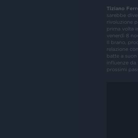
Tiziano Ferr
sarebbe dive
rivoluzione p
prima volta i
venerdì 8 no
Il brano, pro
relazione co
batte a suon
influenze da 
prossimi pass