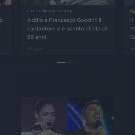
LUTTO NELLA MUSICA
R
o
Addio a Francesco Guccini: il
I
”
cantautore si è spento all’età di
M
86 anni
S
06 ago
0