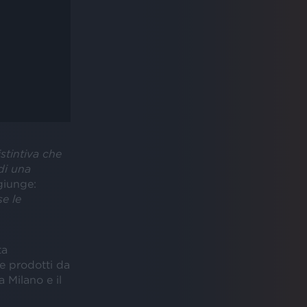
istintiva che
di una
giunge:
se le
ta
e prodotti da
 Milano e il