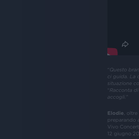
“
Questo brano
ci guida. La
situazione c
“
Racconta di 
accogli.
”
Elodie
, oltr
preparando a
Vivo Concerti
12 giugno 20