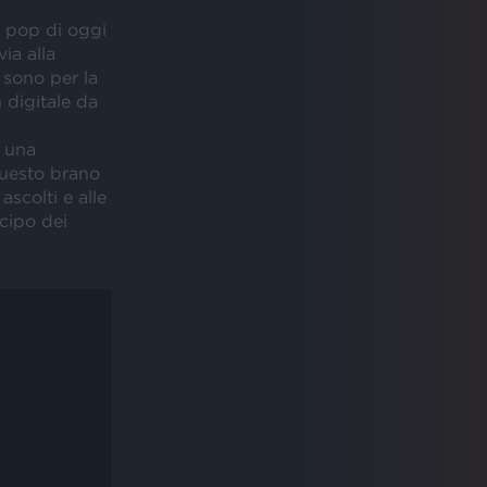
l pop di oggi
ia alla
 sono per la
n digitale da
i una
questo brano
scolti e alle
cipo dei