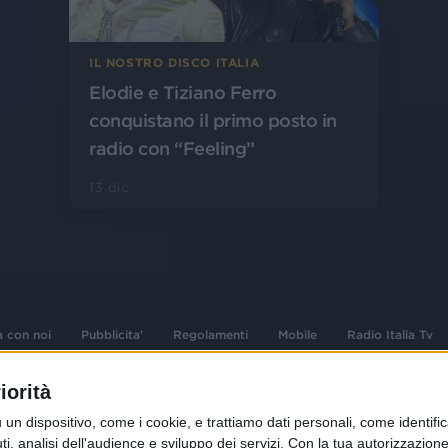
IL NOSTRO DISCO ITALIA
Elodie e Tiziano Ferro
conquistano il primo posto in
radio con “Feeling”
13 dic
a con noi
Pubblicita'
Regolamenti
Mobile
Radio Italia Tv
iorità
 opere dell'ingegno
Sede Amministrativa: Viale Europa 49, 20
dispositivo, come i cookie, e trattiamo dati personali, come identifica
i d'autore e dei diritti
02 25444220
, analisi dell'audience e sviluppo dei servizi.
Con la tua autorizzazione 