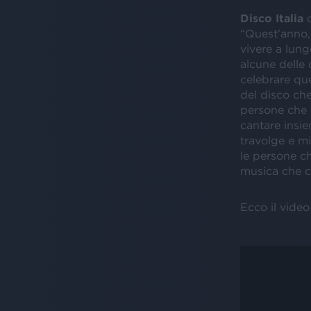
Disco Italia
d
“Quest’anno, 
vivere a lung
alcune delle 
celebrare qu
del disco che
persone che 
cantare insie
travolge e m
le persone ch
musica che c
Ecco il video 