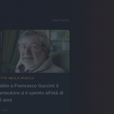
Vedi tutte
UTTO NELLA MUSICA
ddio a Francesco Guccini: il
antautore si è spento all’età di
6 anni
6 ago