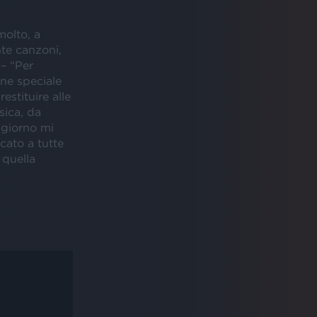
molto, a
nte canzoni,
 – “Per
ne speciale
estituire alle
sica, da
 giorno mi
cato a tutte
 quella