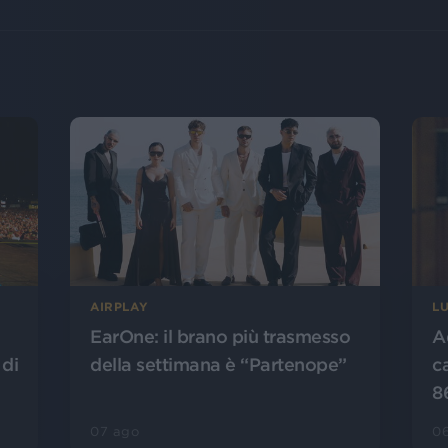
AIRPLAY
L
EarOne: il brano più trasmesso
A
 di
della settimana è “Partenope”
c
8
07 ago
0