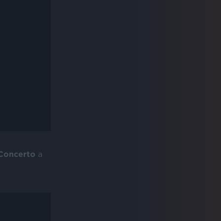
 Concerto
a