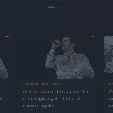
“COMUNI IMMORTALI”
CE
Achille Lauro ci fa scoprire “La
O
città degli angeli”: tutto sul
le
o
nuovo singolo
n