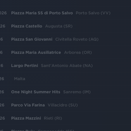
026
Piazza Maria SS di Porto Salvo
Porto Salvo (VV)
026
Piazza Castello
Augusta (SR)
26
Piazza San Giovanni
Civitella Roveto (AQ)
26
Piazza Maria Ausiliatrice
Arborea (OR)
26
Largo Pertini
Sant'Antonio Abate (NA)
26
Malta
26
One Night Summer Hits
Sanremo (IM)
26
Parco Via Farina
Villacidro (SU)
026
Piazza Mazzini
Rieti (RI)