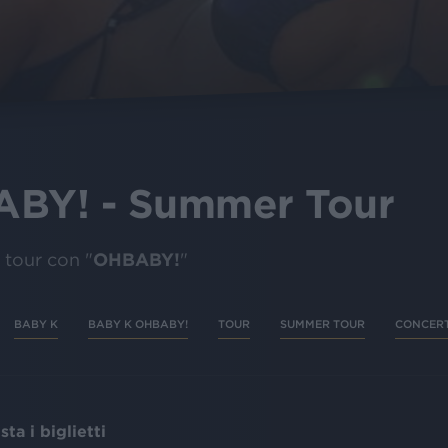
BY! - Summer Tour
OHBABY!
n tour con "
"
BABY K
BABY K OHBABY!
TOUR
SUMMER TOUR
CONCERT
ta i biglietti