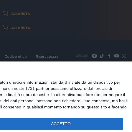
ACQUISTA
ACQUISTA
SEGUICI
Codice etico
Riservatezza
093 Cologno Monzese (Mi) |Tel. +39 02 254441 | Fax +39
TORNA SU
tori univoci e informazioni standard inviate da un dispositivo per
noi e i nostri 1731 partner possiamo utilizzare dati precisi di
le finalità sopra descritte. In alternativa puoi fare clic per negare il
i dei dati personali possono non richiedere il tuo consenso, ma hai il
re il consenso in qualsiasi momento tornando su questo sito e facendo
ACCETTO
adioitalia
Webradio
Radioitalia TV
Radio Italia Live