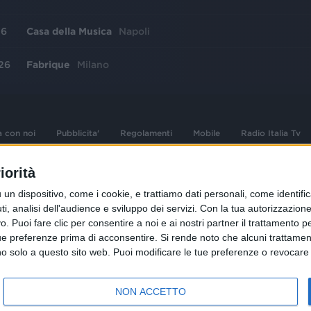
26
Casa della Musica
Napoli
26
Fabrique
Milano
a con noi
Pubblicita'
Regolamenti
Mobile
Radio Italia Tv
iorità
 opere dell'ingegno
Sede Amministrativa: Viale Europa 49, 20
dispositivo, come i cookie, e trattiamo dati personali, come identifica
i d'autore e dei diritti
02 25444220
, analisi dell'audience e sviluppo dei servizi.
Con la tua autorizzazione 
.F. e n° iscrizione
 Puoi fare clic per consentire a noi e ai nostri partner il trattamento per 
Sede Legale: Via Savona 97, 20144 Milano
istrata n°286 - 3 Aprile
ue preferenze prima di acconsentire.
Si rende noto che alcuni trattament
anno solo a questo sito web. Puoi modificare le tue preferenze o revoca
NON ACCETTO
R