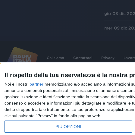
gio
03 dic 20
mer
09 dic 20
Chi siamo
Contattaci
Privacy
Lavor
Il rispetto della tua riservatezza è la nostra pr
©
2026
RADIO ITALIA S.p.A. P.IVA 06832230152 | Tutti i diritti riservati. Per le
Noi e i nostri
partner
memorizziamo e/o accediamo a informazioni su un 
contenute nel sito sono stati assolti gli obblighi derivanti dalla normativa dei diritt
connessi.
annunci e contenuti personalizzati, misurazione di annunci e contenuti
Capitale Sociale € 580.000,00 interamente versato. Iscr. Reg. Imprese Milano - C
geolocalizzazione e identificazione tramite la scansione del dispositivo.
06832230152. Iscritta al R.E.A. di Milano al n° 1125258. Testata giornalistica Reg
1987.
consenso o accedere a informazioni più dettagliate e modificare le t
diritto di opporti a tale trattamento. Le tue preferenze si applicher
clic sul pulsante "Privacy" in fondo alla pagina web.
PIÙ OPZIONI
IN ONDA