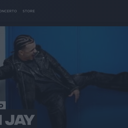
 CONCERTO
STORE
O
 JAY