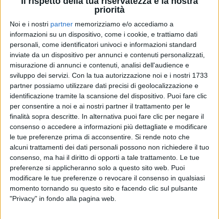
Il rispetto della tua riservatezza è la nostra
priorità
Noi e i nostri
partner
memorizziamo e/o accediamo a
informazioni su un dispositivo, come i cookie, e trattiamo dati
personali, come identificatori univoci e informazioni standard
17 mar 2020
NEWS
inviate da un dispositivo per annunci e contenuti personalizzati,
misurazione di annunci e contenuti, analisi dell'audience e
Zucchero: rimandata la partenza del tour
sviluppo dei servizi.
Con la tua autorizzazione noi e i nostri 1733
mondiale
partner possiamo utilizzare dati precisi di geolocalizzazione e
Slittano i live in Nuova Zelanda, Australia, Messico,
identificazione tramite la scansione del dispositivo. Puoi fare clic
USA e Canada
per consentire a noi e ai nostri partner il trattamento per le
finalità sopra descritte. In alternativa puoi fare clic per negare il
consenso o accedere a informazioni più dettagliate e modificare
le tue preferenze prima di acconsentire.
Si rende noto che
alcuni trattamenti dei dati personali possono non richiedere il tuo
consenso, ma hai il diritto di opporti a tale trattamento. Le tue
preferenze si applicheranno solo a questo sito web. Puoi
modificare le tue preferenze o revocare il consenso in qualsiasi
momento tornando su questo sito e facendo clic sul pulsante
"Privacy" in fondo alla pagina web.
Chi siamo
Contattaci
Privacy
Lavora con noi