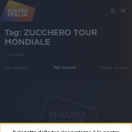
Tag:
ZUCCHERO TOUR
MONDIALE
1
risultati
Più rilevanti
Più recenti
Meno recenti